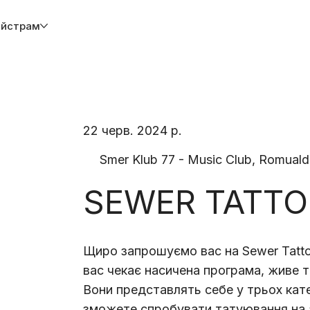
йстрам
22 черв. 2024 р.
Smer Klub 77 - Music Club, Romuald
SEWER TATTO
Щиро запрошуємо вас на Sewer Tattoo
вас чекає насичена програма, живе та
Вони представлять себе у трьох кате
зможете спробувати татуювання на а