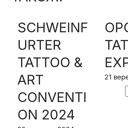
SCHWEINF
OP
URTER
TA
TATTOO &
EX
ART
21 вер
CONVENTI
ON 2024