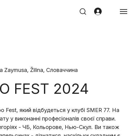
a Zaymusa, Žilina, Словаччина
O FEST 2024
 Fest, який відбудеться у клубі SMER 77. На
ту у виконанні професіоналів своєї справи.
горіях - ЧБ, Кольорове, Нью-Скул. Ви також
пельсинах - дізнатися, наскільки складним є