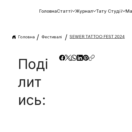
Головна
Статті
Журнал
Тату Студії
Ма
/
/
SEWER TATTOO FEST 2024
Головна
Фестивалі
Поді
лит
ись: