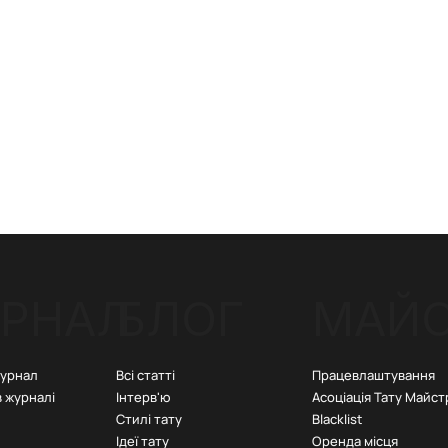
РНАЛ
БЛОГ
МАЙ
Всі статті
Працевлаштування
журнал
Інтерв'ю
Асоціація Тату Майст
в журналі
Стилі тату
Blacklist
Ідеї тату
Оренда місця