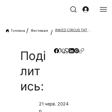
/
INKED CIRCUS TATTOO EXPO AURORA 2024
Головна
Фестивалі
/
Поді
лит
ись:
21 черв. 2024
р.