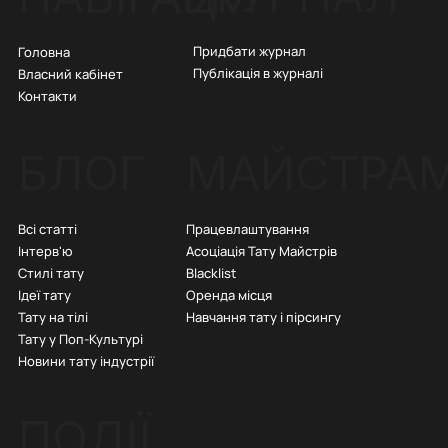
Придбати журнал
Головна
Публікація в журналі
Власний кабінет
Контакти
БЛОГ
МАЙСТРА
Всі статті
Працевлаштування
Інтерв'ю
Асоціація Тату Майстрів
Стилі тату
Blacklist
Ідеї тату
Оренда місця
Тату на тілі
Навчання тату і пірсингу
Тату у Поп-Культурі
Новини тату індустрії
ПОДІЇ