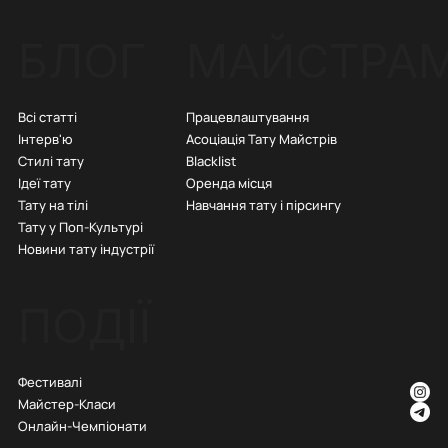
БЛОГ
МАЙСТРА
Всі статті
Працевлаштування
Інтерв'ю
Асоціація Тату Майстрів
Стилі тату
Blacklist
Ідеї тату
Оренда місця
Тату на тілі
Навчання тату і пірсингу
Тату у Поп-Культурі
Новини тату індустрії
ПОДІЇ
Фестивалі
Майстер-Класи
Онлайн-Чемпіонати