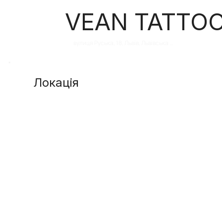
VEAN TATTOO
вулиця Руська, 18, Львів, Львівська 
область, Україна, 79000
Локація