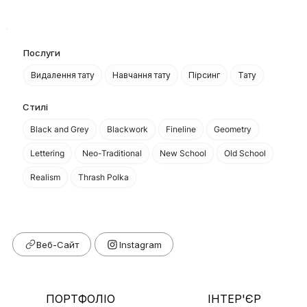
Послуги
Видалення тату
Навчання тату
Пірсинг
Тату
Стилі
Black and Grey
Blackwork
Fineline
Geometry
Lettering
Neo-Traditional
New School
Old School
Realism
Thrash Polka
Веб-Сайт
ПОРТФОЛІО
ІНТЕР'ЄР