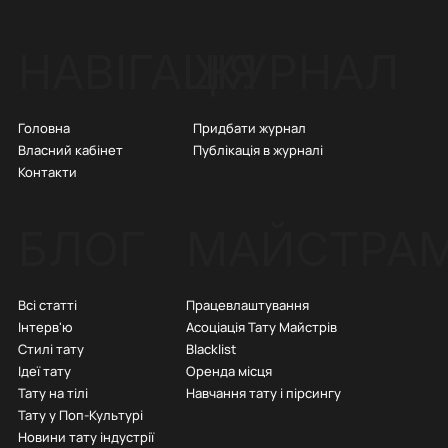
ЖУРНАЛ
НАВІГАЦІЯ
Придбати журнал
Головна
Публікація в журналі
Власний кабінет
Контакти
БЛОГ
МАЙСТРА
Всі статті
Працевлаштування
Інтерв'ю
Асоціація Тату Майстрів
Стилі тату
Blacklist
Ідеї тату
Оренда місця
Тату на тілі
Навчання тату і пірсингу
Тату у Поп-Культурі
Новини тату індустрії