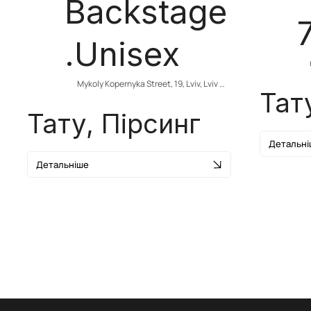
Backstage
.Unisex
Mykoly Kopernyka Street, 19, Lviv, Lviv 
Тат
Oblast, Ukraine
Тату, Пірсинг
Детальні
Детальніше