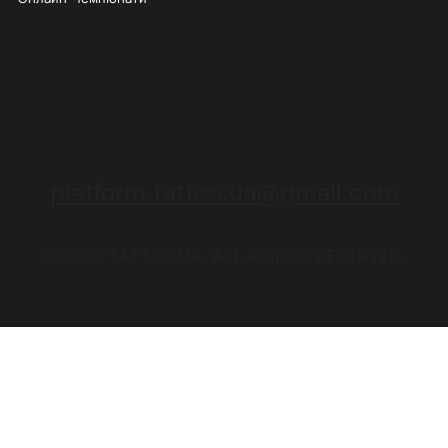
platform.tattoo.ua@gmail.com
© 2026 TATTOO.UA. ALL RIGHTS RESERVED.