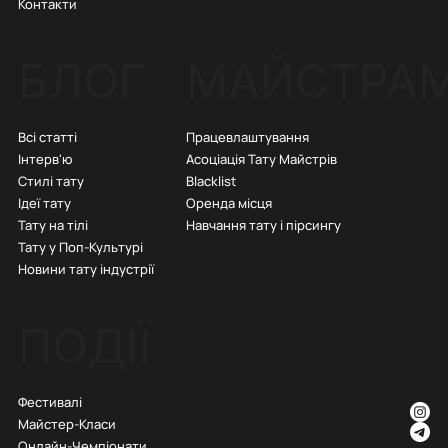
Контакти
БЛОГ
МАЙСТРА
Всі статті
Працевлаштування
Інтерв'ю
Асоціація Тату Майстрів
Стилі тату
Blacklist
Ідеї тату
Оренда місця
Тату на тілі
Навчання тату і пірсингу
Тату у Поп-Культурі
Новини тату індустрії
ПОДІЇ
Фестивалі
Майстер-Класи
Онлайн-Чемпіонати