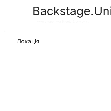
Backstage.Un
Mykoly Kopernyka Street, 19, Lviv, Lviv 
Oblast, Ukraine
Локація