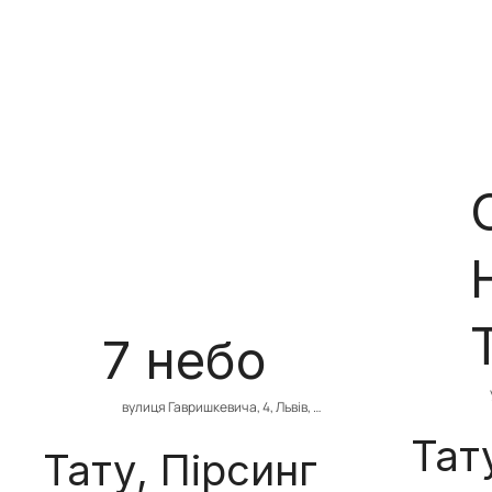
7 небо
вулиця Гавришкевича, 4, Львів, 
Львівська область, Україна
Тат
Тату, Пірсинг