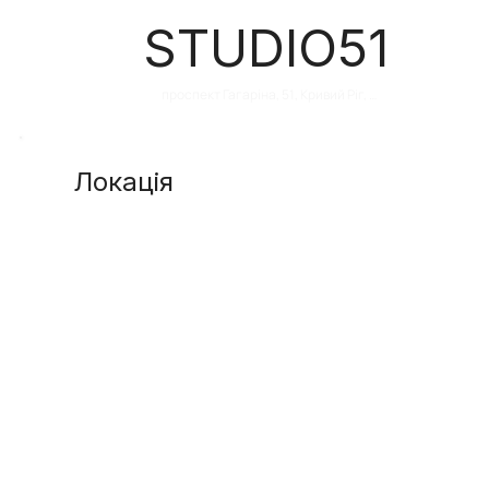
STUDIO51
проспект Гагаріна, 51, Кривий Ріг, 
Дніпропетровська область, Украина, 
50000
Локація