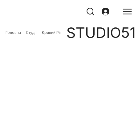
STUDIO51
Головна
Студії
Кривий Ріг