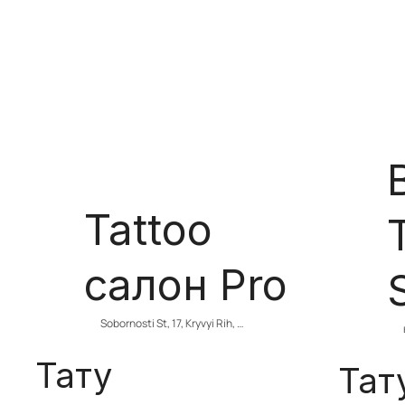
Tattoo
салон Pro
Sobornosti St, 17, Kryvyi Rih, 
Dnipropetrovsk Oblast, Ukraine
Тату
Тат