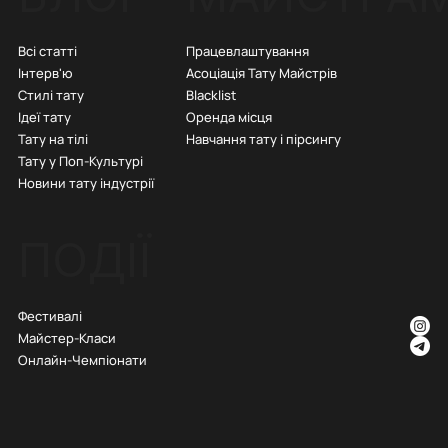
Всі статті
Працевлаштування
Інтерв'ю
Асоціація Тату Майстрів
Стилі тату
Blacklist
Ідеї тату
Оренда місця
Тату на тілі
Навчання тату і пірсингу
Тату у Поп-Культурі
Новини тату індустрії
ПОДІЇ
Фестивалі
Майстер-Класи
Онлайн-Чемпіонати