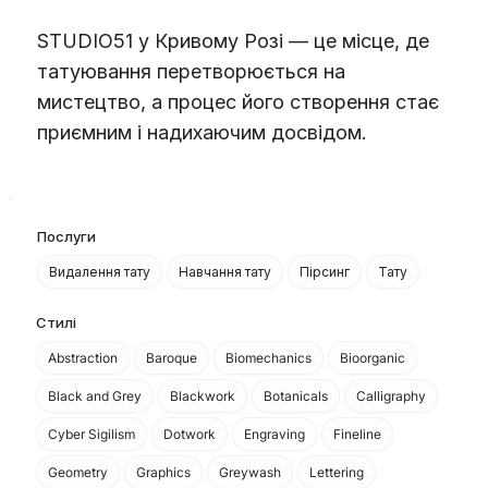
STUDIO51 у Кривому Розі — це місце, де
татуювання перетворюється на
мистецтво, а процес його створення стає
приємним і надихаючим досвідом.
Послуги
Видалення тату
Навчання тату
Пірсинг
Тату
Стилі
Abstraction
Baroque
Biomechanics
Bioorganic
Black and Grey
Blackwork
Botanicals
Calligraphy
Cyber Sigilism
Dotwork
Engraving
Fineline
Geometry
Graphics
Greywash
Lettering