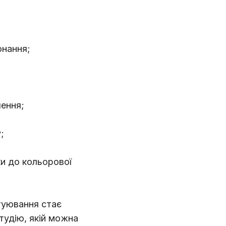
онання;
ення;
;
ки до кольорової
туювання стає
студію, якій можна