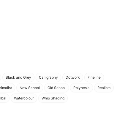
Black and Grey
Calligraphy
Dotwork
Fineline
nimalist
New School
Old School
Polynesia
Realism
ribal
Watercolour
Whip Shading