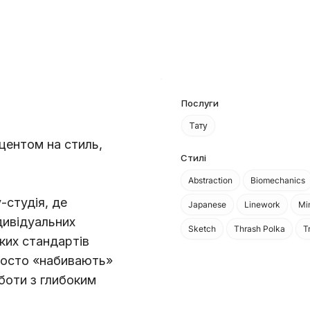
Послуги
Тату
центом на стиль,
Стилі
Abstraction
Biomechanics
-студія, де
Japanese
Linework
Mi
дивідуальних
Sketch
Thrash Polka
T
оких стандартів
просто «набивають»
боти з глибоким