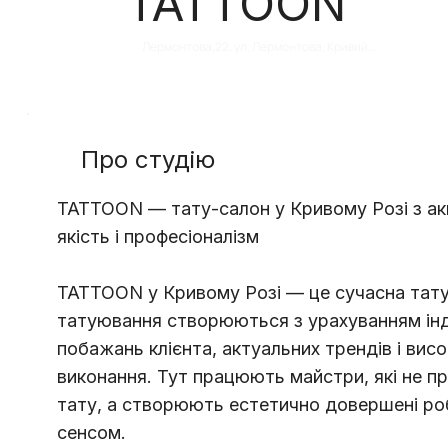
TATTOON
Лермонтова,22, ул. Лермонтова, Кривий 
Ріг, Дніпропетровська область, Украина, 
50000
Про студію
TATTOON — тату-салон у Кривому Розі з ак
якість і професіоналізм
TATTOON у Кривому Розі — це сучасна тату
татуювання створюються з урахуванням ін
побажань клієнта, актуальних трендів і вис
виконання. Тут працюють майстри, які не 
тату, а створюють естетично довершені ро
сенсом.