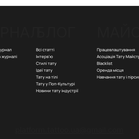
РНАЛ
БЛОГ
МАЙ
Всі статті
Працевлаштування
журнал
Інтерв'ю
Асоціація Тату Майст
в журналі
Стилі тату
Blacklist
Ідеї тату
Оренда місця
Тату на тілі
Навчання тату і пірси
Тату у Поп-Культурі
Новини тату індустрії
platform.tattoo.ua@gmail.com