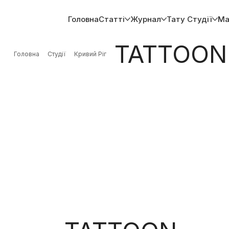
Головна
Статті
Журнал
Тату Студії
Ма
TATTOON
Головна
Студії
Кривий Ріг