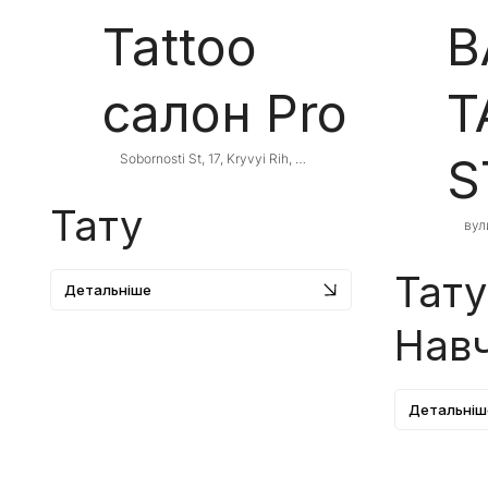
Tattoo
B
салон Pro
T
S
Sobornosti St, 17, Kryvyi Rih, 
Dnipropetrovsk Oblast, Ukraine
Тату
вул
Кри
обл
Тату
Детальніше
Навч
Детальніш