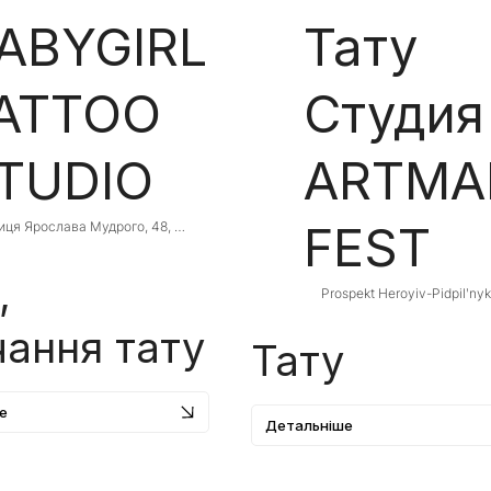
ABYGIRL
Тату
ATTOO
Студия
TUDIO
ARTMA
FEST
иця Ярослава Мудрого, 48, 
вий Ріг, Дніпропетровська 
асть, Ukraine, 50000
,
Prospekt Heroyiv-Pidpilʹnykiv
Kryvyi Rih, Dnipropetrovsk O
Ukraine
ання тату
Тату
е
Детальніше