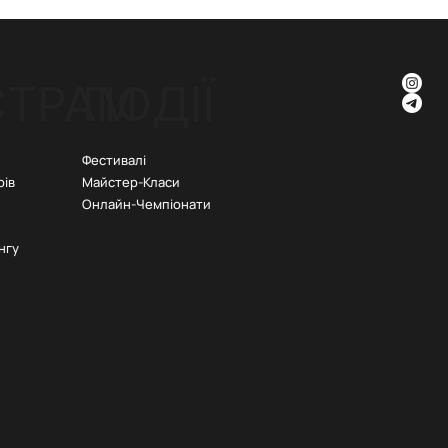
СТРАМ
ПОДІЇ
Фестивалі
рів
Майстер-Класи
Онлайн-Чемпіонати
нгу