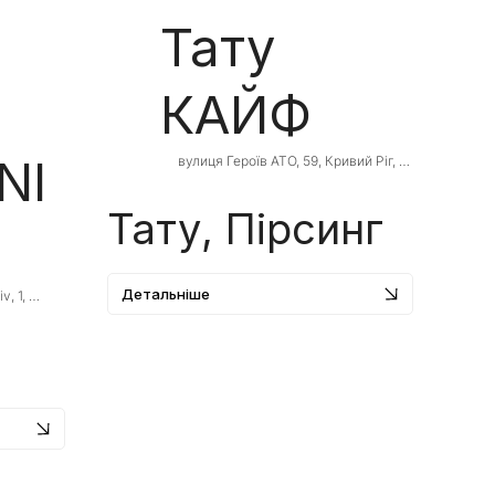
Тату
КАЙФ
NI
вулиця Героїв АТО, 59, Кривий Ріг, 
Дніпропетровська область, Ukraine, 
50000
Тату, Пірсинг
Детальніше
, 1, 
blast, 