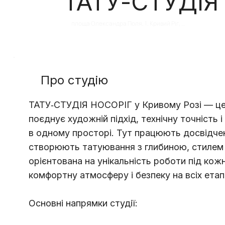
ТАТУ-СТУДІЯ
площа Олександра Поля, 1, Кривий Ріг, 
Дніпропетровська область, Украина, 
50000
Про студію
ТАТУ‑СТУДІЯ НОСОРІГ у Кривому Розі — це 
поєднує художній підхід, технічну точність 
в одному просторі. Тут працюють досвідчен
створюють татуювання з глибиною, стилем і
орієнтована на унікальність роботи під кожн
комфортну атмосферу і безпеку на всіх етап
Основні напрямки студії: