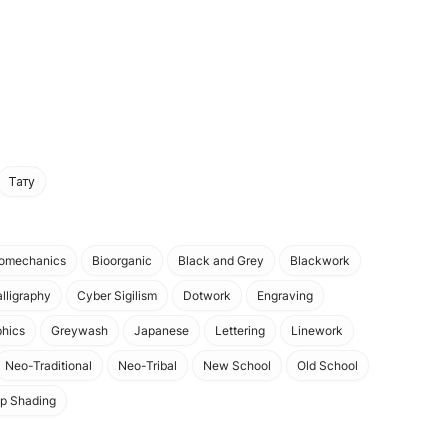
Тату
iomechanics
Bioorganic
Black and Grey
Blackwork
lligraphy
Cyber Sigilism
Dotwork
Engraving
hics
Greywash
Japanese
Lettering
Linework
Neo-Traditional
Neo-Tribal
New School
Old School
p Shading