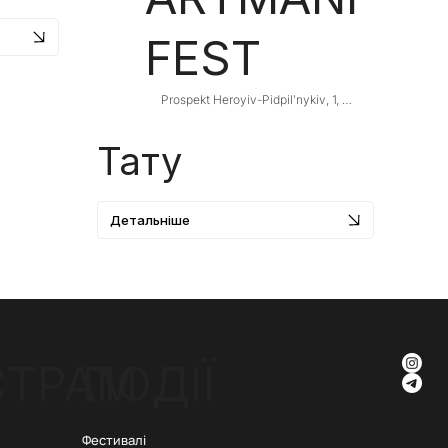
FEST
Prospekt Heroyiv-Pidpilʹnykiv, 1, 
Kryvyi Rih, Dnipropetrovsk Oblast, 
Ukraine
Тату
Детальніше
СТРАМ
ПОДІЇ
Фестивалі