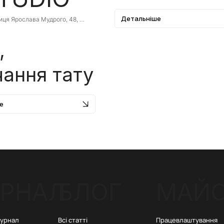
Детальніше
иця Ярослава Мудрого, 48, 
вий Ріг, Дніпропетровська 
асть, Ukraine, 50000
,
ання тату
е
РНАЛ
БЛОГ
МАЙ
Всі статті
Працевлаштування
журнал