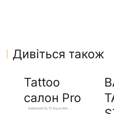
Дивіться також
Tattoo
B
салон Pro
T
S
Sobornosti St, 17, Kryvyi Rih, 
Dnipropetrovsk Oblast, Ukraine