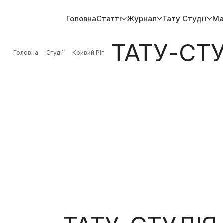
Головна
Статті
Журнал
Тату Студії
Ма
ТАТУ-СТУ
Головна
Студії
Кривий Ріг