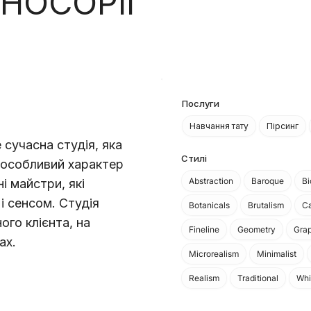
 НОСОРІГ
Послуги
Навчання тату
Пірсинг
сучасна студія, яка
Стилі
і особливий характер
Abstraction
Baroque
B
і майстри, які
 сенсом. Студія
Botanicals
Brutalism
Ca
ого клієнта, на
Fineline
Geometry
Grap
ах.
Microrealism
Minimalist
Realism
Traditional
Whi