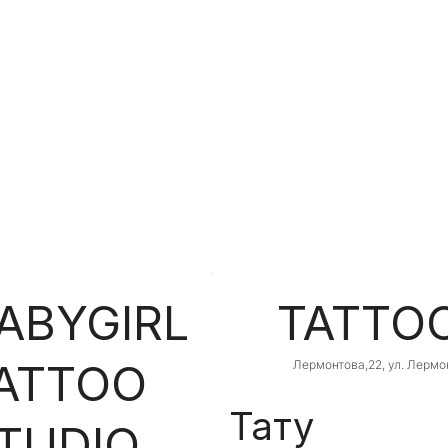
ABYGIRL
TATTO
ATTOO
Лермонтова,22, ул. Лермон
Кривий Ріг, Дніпропетровс
область, Украина, 50000
Тату
TUDIO