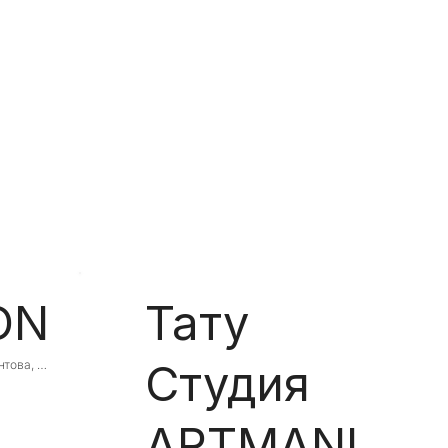
ON
Тату
Студия
това, 
ька 
ARTMANI