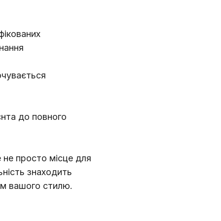
фікованих
днання
очувається
єнта до повного
не просто місце для
ьність знаходить
ям вашого стилю.