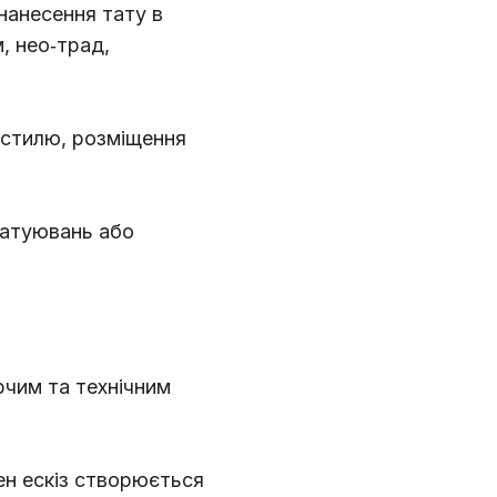
 нанесення тату в
м, нео‑трад,
і стилю, розміщення
татуювань або
рчим та технічним
ен ескіз створюється