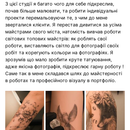
З цієї студії я багато чого для себе підкреслив, 
почав більше малювати, та робити індивідуальні 
проекти перемальовуючи те, з чим до мене 
зверталися клієнти. Я перестав дивитися за усіма 
майстрами свого міста, натомість вивчав роботи 
світових топових майстрів: як роблять свої 
роботи, виставляють світло для фотографії своїх 
робіт та корегують кольори на фотографіях. Я 
зрозумів що мало зробити круте татуювання, 
адже якісна фотографія, підкреслює гарну роботу !
Саме так в мене складався шлях до майстерності 
в роботах та професійного візуалу в портфоліо.