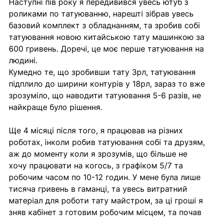
Наступні пів року я передивився увесь ютуб з 
роликами по татуюванню, нарешті зібрав увесь 
базовий комплект з обладнанням, та зробив собі 
татуювання новою китайською тату машинкою за 
600 гривень. Доречі, це моє перше татуювання на 
людині.
Кумедно те, що зробивши тату 3рл, татуювання 
підплило до ширини контурів у 18рл, зараз то вже 
зрозуміло, що наводити татуювання 5-6 разів, не 
найкраще було рішення.
Ще 4 місяці після того, я працював на різних 
роботах, інколи робив татуювання собі та друзям, 
аж до моменту коли я зрозумів, що більше не 
хочу працювати на когось, з графіком 5/7 та 
робочим часом по 10-12 годин. У мене була лише 
тисяча гривень в гаманці, та увесь витратний 
матеріал для роботи тату майстром, за ці гроші я 
зняв кабінет з готовим робочим місцем, та почав 