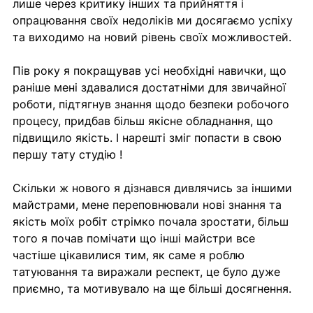
лише через критику інших та прийняття і 
опрацювання своїх недоліків ми досягаємо успіху 
та виходимо на новий рівень своїх можливостей.
Пів року я покращував усі необхідні навички, що 
раніше мені здавалися достатніми для звичайної 
роботи, підтягнув знання щодо безпеки робочого 
процесу, придбав більш якісне обладнання, що 
підвищило якість. І нарешті зміг попасти в свою 
першу тату студію !
Скільки ж нового я дізнався дивлячись за іншими 
майстрами, мене переповнювали нові знання та 
якість моїх робіт стрімко почала зростати, більш 
того я почав помічати що інші майстри все 
частіше цікавилися тим, як саме я роблю 
татуювання та виражали респект, це було дуже 
приємно, та мотивувало на ще більші досягнення.