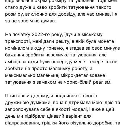
відрізнялася окрім розміру татуювання. Тоді мені 
стало дуже цікаво зробити татуювання такого 
розміру, виключно для досвіду, але час минав, і я 
за це зовсім не думав.
На початку 2022-го року, їдучи в міському 
транспорті, мені дали решту, в якій була монета 
номіналом в одну гривню, я згадав за своє минуле 
бажання зробити невеличке татуювання, але 
амбіції завжди були попереду мене. Тепер я хотів 
зробити не просто маленьку роботу, а 
максимально маленьке, мікро-деталізоване 
татуювання з замахом на чорно-білий реалізм.
Приїхавши додому, я поділився зі своєю 
дружиною думками, вона підтримала мою ідею та 
запропонувала себе в якості моделі, і вже в цей 
день ми підібрали цікавий варіант для 
відпрацювання, трішки його візуально доробив, та 