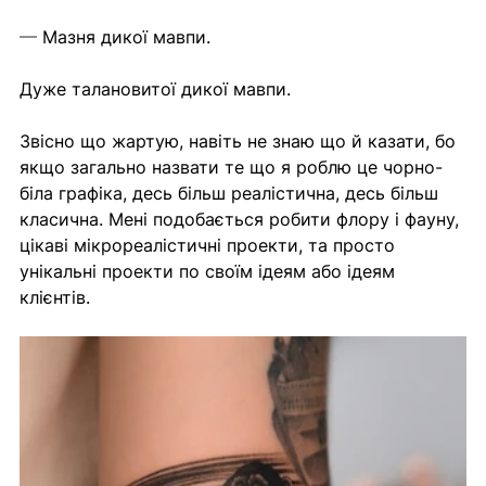
— 
Мазня дикої мавпи.
Дуже талановитої дикої мавпи.
Звісно що жартую, навіть не знаю що й казати, бо 
якщо загально назвати те що я роблю це чорно-
біла графіка, десь більш реалістична, десь більш 
класична. Мені подобається робити флору і фауну, 
цікаві мікрореалістичні проекти, та просто 
унікальні проекти по своїм ідеям або ідеям 
клієнтів.