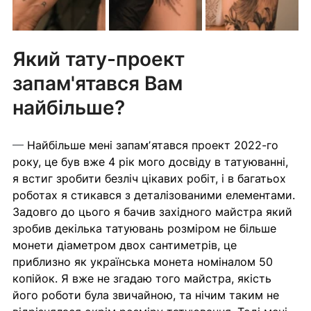
Який тату-проект 
запам'ятався Вам 
найбільше?
— 
Найбільше мені запамʼятався проект 2022-го 
року, це був вже 4 рік мого досвіду в татуюванні, 
я встиг зробити безліч цікавих робіт, і в багатьох 
роботах я стикався з деталізованими елементами. 
Задовго до цього я бачив західного майстра який 
зробив декілька татуювань розміром не більше 
монети діаметром двох сантиметрів, це 
приблизно як українська монета номіналом 50 
копійок. Я вже не згадаю того майстра, якість 
його роботи була звичайною, та нічим таким не 