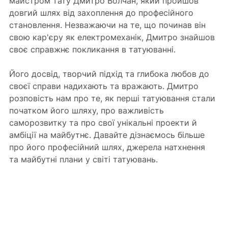
майстром тату Дмитро Волчан, який пройшов 
довгий шлях від захоплення до професійного 
становлення. Незважаючи на те, що починав він 
свою кар'єру як електромеханік, Дмитро знайшов 
своє справжнє покликання в татуюванні. 
Його досвід, творчий підхід та глибока любов до 
своєї справи надихають та вражають. Дмитро 
розповість нам про те, як перші татуювання стали 
початком його шляху, про важливість 
саморозвитку та про свої унікальні проекти й 
амбіції на майбутнє. Давайте дізнаємось більше 
про його професійний шлях, джерела натхнення 
та майбутні плани у світі татуювань.