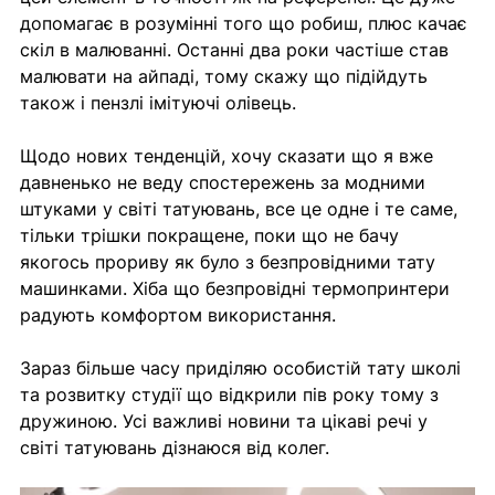
допомагає в розумінні того що робиш, плюс качає 
скіл в малюванні. Останні два роки частіше став 
малювати на айпаді, тому скажу що підійдуть 
також і пензлі імітуючі олівець.
Щодо нових тенденцій, хочу сказати що я вже 
давненько не веду спостережень за модними 
штуками у світі татуювань, все це одне і те саме, 
тільки трішки покращене, поки що не бачу 
якогось прориву як було з безпровідними тату 
машинками. Хіба що безпровідні термопринтери 
радують комфортом використання.
Зараз більше часу приділяю особистій тату школі 
та розвитку студії що відкрили пів року тому з 
дружиною. Усі важливі новини та цікаві речі у 
світі татуювань дізнаюся від колег.