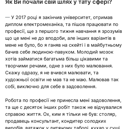
Як Ви почали свій шлях у тату сфері?
— 
У 2017 році я закінчив університет, отримав 
диплом електромеханіка, та пішов працювати по 
професії, ще з першого тижня навчання я зрозумів 
що це мені не до вподоби, але інших варіантів в 
мене не було, бо я ганяв на скейті і в майбутньому 
бачив себе людиною-павуком. Молодий мозок 
хотів займатися багатьма більш цікавими та 
творчими речами, одне з них було малювання. 
Скажу одразу, я не вчився малювати, та 
художньої освіти не мав та не маю. Малював так 
собі, виключно для себе в задоволення.
Робота по професії не принесла мені задоволення, 
та ще с десяток інших робіт також не відчувалися 
справою життя. Ох, ким я тільки не був: столяр, 
продавець консультант, кондитер солодких 
виробів, ватажок у дитячому таборі, кухар у суші 