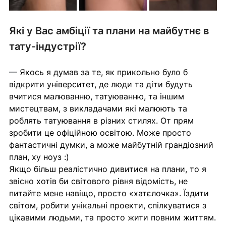
Які у Вас амбіції та плани на майбутнє в 
тату-індустрії?
— 
Якось я думав за те, як прикольно було б 
відкрити університет, де люди та діти будуть 
вчитися малюванню, татуюванню, та іншим 
мистецтвам, з викладачами які малюють та 
роблять татуювання в різних стилях. От прям 
зробити це офіційною освітою. Може просто 
фантастичні думки, а може майбутній грандіозний 
план, ху ноуз :)
Якщо більш реалістично дивитися на плани, то я 
звісно хотів би світового рівня відомість, не 
питайте мене навіщо, просто «хатєлочка». Їздити 
світом, робити унікальні проекти, спілкуватися з 
цікавими людьми, та просто жити повним життям.