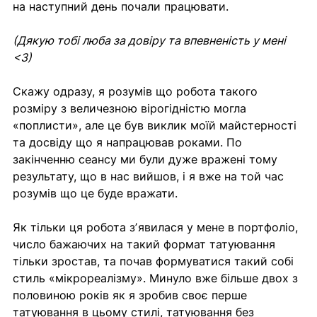
на наступний день почали працювати.
(Дякую тобі люба за довіру та впевненість у мені 
<З)
Скажу одразу, я розумів що робота такого 
розміру з величезною вірогідністю могла 
«поплисти», але це був виклик моїй майстерності 
та досвіду що я напрацював роками. По 
закінченню сеансу ми були дуже вражені тому 
результату, що в нас вийшов, і я вже на той час 
розумів що це буде вражати.
Як тільки ця робота зʼявилася у мене в портфоліо, 
число бажаючих на такий формат татуювання 
тільки зростав, та почав формуватися такий собі 
стиль «мікрореалізму». Минуло вже більше двох з 
половиною років як я зробив своє перше 
татуювання в цьому стилі, татуювання без 