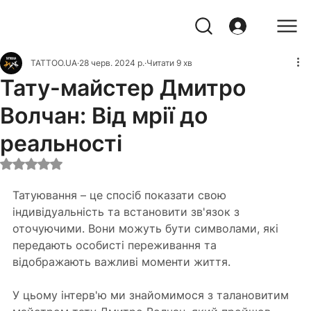
TATTOO.UA
28 черв. 2024 р.
Читати 9 хв
Тату-майстер Дмитро
Волчан: Від мрії до
реальності
Оцінка: NaN з 5 зірок.
Татуювання – це спосіб показати свою 
індивідуальність та встановити зв'язок з 
оточуючими. Вони можуть бути символами, які 
передають особисті переживання та 
відображають важливі моменти життя. 
У цьому інтерв'ю ми знайомимося з талановитим 