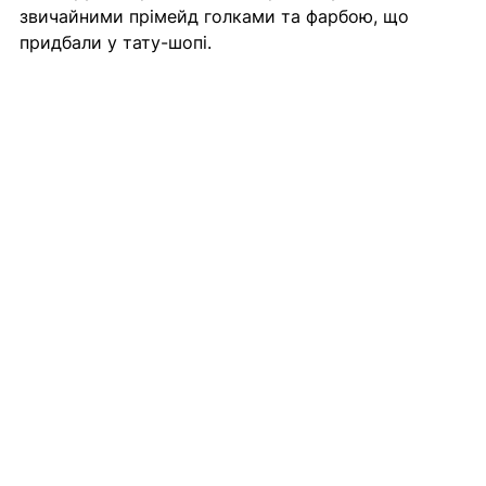
звичайними прімейд голками та фарбою, що 
придбали у тату-шопі.