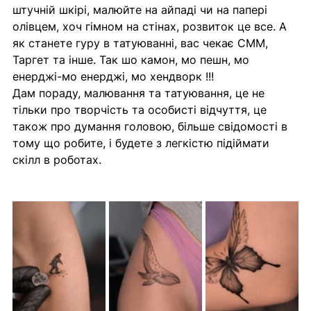
штучній шкірі, малюйте на айпаді чи на папері 
олівцем, хоч гімном на стінах, розвиток це все. А 
як станете гуру в татуюванні, вас чекає СММ, 
Таргет та інше. Так шо камон, мо пешн, мо 
енерджі-мо енерджі, мо хендворк !!!
Дам пораду, малювання та татуювання, це не 
тільки про творчість та особисті відчуття, це 
також про думання головою, більше свідомості в 
тому що робите, і будете з легкістю підіймати 
скілл в роботах.