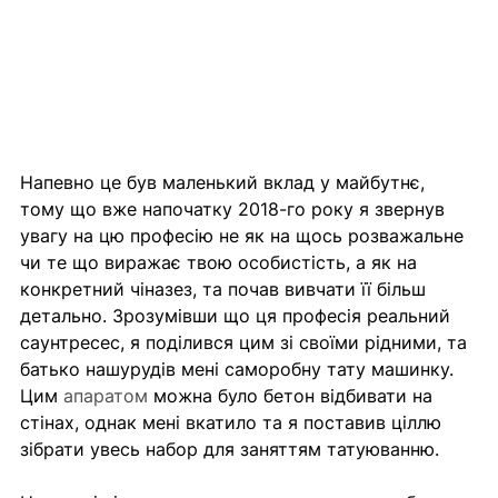
Напевно це був маленький вклад у майбутнє, 
тому що вже напочатку 2018-го року я звернув 
увагу на цю професію не як на щось розважальне 
чи те що виражає твою особистість, а як на 
конкретний чіназез, та почав вивчати її більш 
детально. Зрозумівши що ця професія реальний 
саунтресес, я поділився цим зі своїми рідними, та 
батько нашурудів мені саморобну тату машинку. 
Цим 
апаратом
 можна було бетон відбивати на 
стінах, однак мені вкатило та я поставив ціллю 
зібрати увесь набор для заняттям татуюванню.