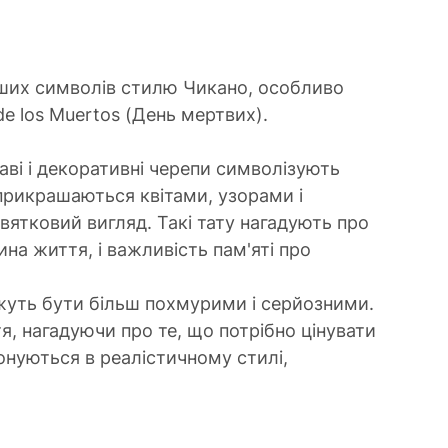
ніших символів стилю Чикано, особливо 
de los Muertos (День мертвих).
раві і декоративні черепи символізують 
прикрашаються квітами, узорами і 
ятковий вигляд. Такі тату нагадують про 
на життя, і важливість пам'яті про 
жуть бути більш похмурими і серйозними. 
, нагадуючи про те, що потрібно цінувати 
онуються в реалістичному стилі, 