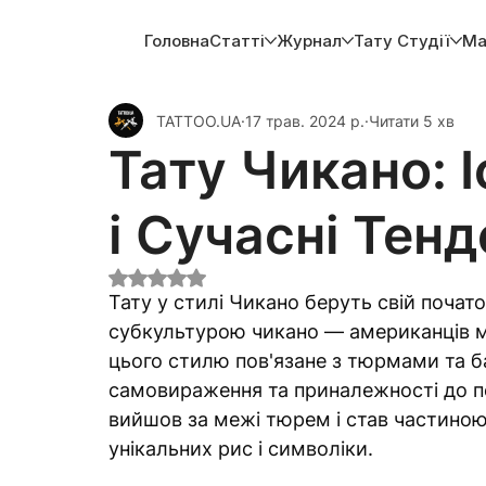
Головна
Статті
Журнал
Тату Студії
Ма
TATTOO.UA
17 трав. 2024 р.
Читати 5 хв
Тату Чикано: І
і Сучасні Тенд
Оцінка: NaN з 5 зірок.
Тату у стилі Чикано беруть свій початок
субкультурою чикано — американців м
цього стилю пов'язане з тюрмами та б
самовираження та приналежності до пе
вийшов за межі тюрем і став частиною
унікальних рис і символіки.