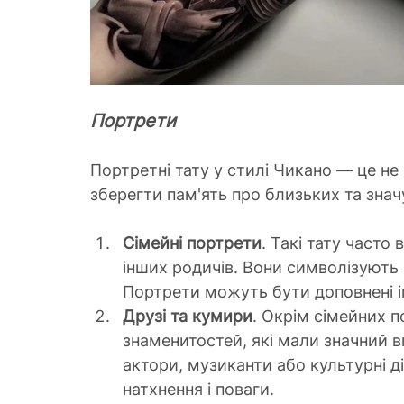
Портрети
Портретні тату у стилі Чикано — це не
зберегти пам'ять про близьких та зна
Сімейні портрети
. Такі тату часто
інших родичів. Вони символізують с
Портрети можуть бути доповнені 
Друзі та кумири
. Окрім сімейних п
знаменитостей, які мали значний 
актори, музиканти або культурні д
натхнення і поваги.