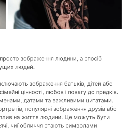
 просто зображення людини, а спосіб 
чущих людей.
 включають зображення батьків, дітей або 
імейні цінності, любов і повагу до предків. 
іменами, датами та важливими цитатами.
ортретів, популярні зображення друзів або 
вплив на життя людини. Це можуть бути 
іячі, чиї обличчя стають символами 