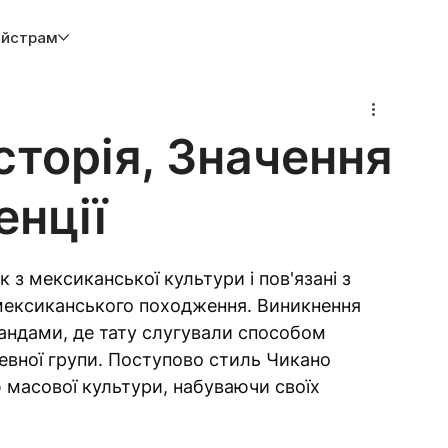
йстрам
сторія, Значення
енції
 з мексиканської культури і пов'язані з 
ексиканського походження. Виникнення 
андами, де тату слугували способом 
вної групи. Поступово стиль Чикано 
 масової культури, набуваючи своїх 