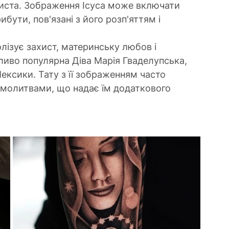
иста. Зображення Ісуса може включати 
ибути, пов'язані з його розп'яттям і 
олізує захист, материнську любов і 
ливо популярна Діва Марія Гваделупська, 
ксики. Тату з її зображенням часто 
 молитвами, що надає їм додаткового 