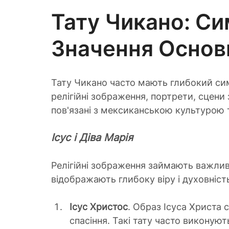
Тату Чикано: Сим
Значення Основ
Тату Чикано часто мають глибокий си
релігійні зображення, портрети, сцени 
пов'язані з мексиканською культурою 
Ісус і Діва Марія
Релігійні зображення займають важливе
відображають глибоку віру і духовність
Ісус Христос
. Образ Ісуса Христа с
спасіння. Такі тату часто виконую