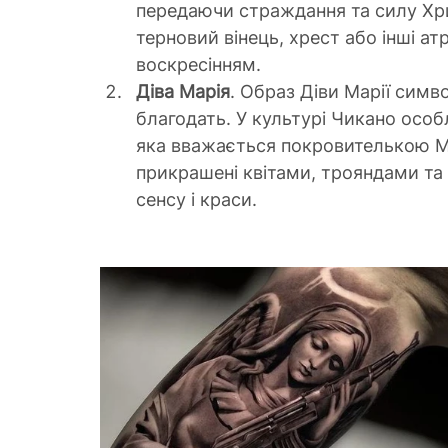
передаючи страждання та силу Хр
терновий вінець, хрест або інші атр
воскресінням.
Діва Марія
. Образ Діви Марії симв
благодать. У культурі Чикано особ
яка вважається покровителькою Ме
прикрашені квітами, трояндами та
сенсу і краси.