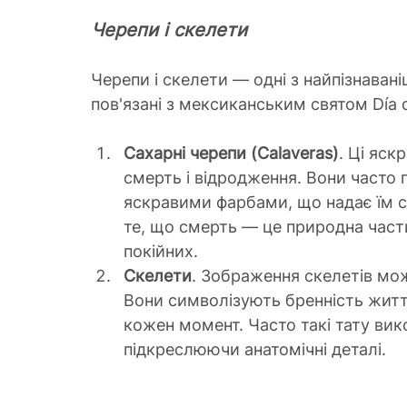
Черепи і скелети
Черепи і скелети — одні з найпізнава
пов'язані з мексиканським святом Día 
Сахарні черепи (Calaveras)
. Ці яск
смерть і відродження. Вони часто 
яскравими фарбами, що надає їм св
те, що смерть — це природна части
покійних.
Скелети
. Зображення скелетів мо
Вони символізують бренність життя
кожен момент. Часто такі тату вик
підкреслюючи анатомічні деталі.