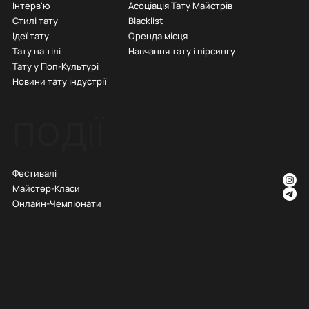
Інтерв'ю
Асоціація Тату Майстрів
Стилі тату
Blacklist
Ідеї тату
Оренда місця
Тату на тілі
Навчання тату і пірсингу
Тату у Поп-Культурі
Новини тату індустрії
ПОДІЇ
Фестивалі
Майстер-Класи
Онлайн-Чемпіонати