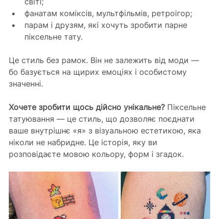
світі;
фанатам коміксів, мультфільмів, ретроігор;
парам і друзям, які хочуть зробити парне 
піксельне тату.
Це стиль без рамок. Він не залежить від моди — 
бо базується на щирих емоціях і особистому 
значенні.
Хочете зробити щось дійсно унікальне?
 Піксельне 
татуювання — це стиль, що дозволяє поєднати 
ваше внутрішнє «я» з візуальною естетикою, яка 
ніколи не набридне. Це історія, яку ви 
розповідаєте мовою кольору, форм і згадок.