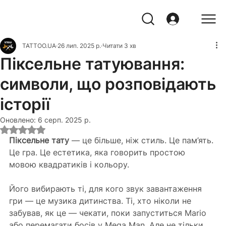
TATTOO.UA
26 лип. 2025 р.
Читати 3 хв
Піксельне татуювання:
символи, що розповідають
історії
Оновлено:
6 серп. 2025 р.
Оцінка: NaN з 5 зірок.
Піксельне тату
 — це більше, ніж стиль. Це пам’ять. 
Це гра. Це естетика, яка говорить простою 
мовою квадратиків і кольору.
Його вибирають ті, для кого звук завантаження 
гри — це музика дитинства. Ті, хто ніколи не 
забував, як це — чекати, поки запуститься Mario 
або перемагати босів у Mega Man. Але не тільки. 