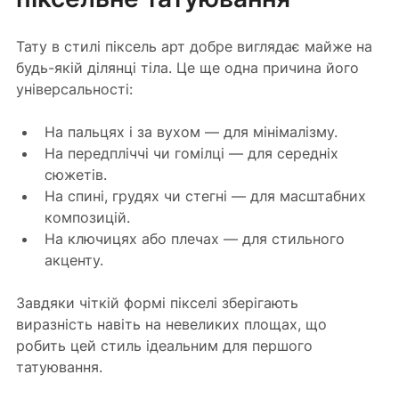
Тату в стилі піксель арт добре виглядає майже на 
будь-якій ділянці тіла. Це ще одна причина його 
універсальності:
На пальцях і за вухом — для мінімалізму.
На передпліччі чи гомілці — для середніх 
сюжетів.
На спині, грудях чи стегні — для масштабних 
композицій.
На ключицях або плечах — для стильного 
акценту.
Завдяки чіткій формі пікселі зберігають 
виразність навіть на невеликих площах, що 
робить цей стиль ідеальним для першого 
татуювання.