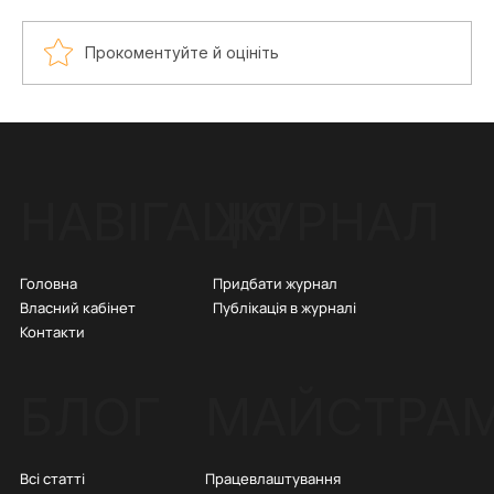
Прокоментуйте й оцініть
Тату-культура в Україні: історія,
розвиток і сучасність
ЖУРНАЛ
НАВІГАЦІЯ
Придбати журнал
Головна
Публікація в журналі
Власний кабінет
Контакти
БЛОГ
МАЙСТРА
Всі статті
Працевлаштування