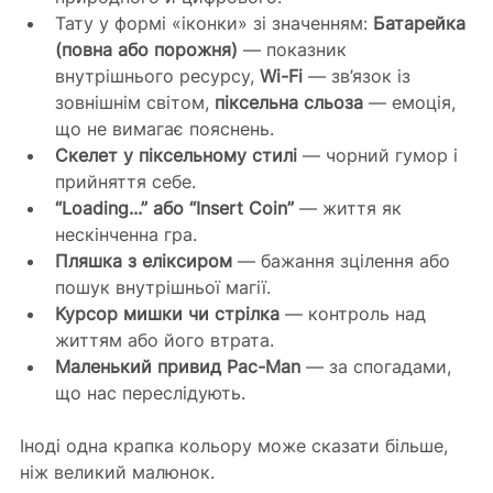
Тату у формі «іконки» зі значенням: 
Батарейка 
(повна або порожня)
 — показник 
внутрішнього ресурсу, 
Wi-Fi
 — зв’язок із 
зовнішнім світом, 
піксельна сльоза
 — емоція, 
що не вимагає пояснень.
Скелет у піксельному стилі
 — чорний гумор і 
прийняття себе.
“Loading...” або “Insert Coin”
 — життя як 
нескінченна гра.
Пляшка з еліксиром
 — бажання зцілення або 
пошук внутрішньої магії.
Курсор мишки чи стрілка
 — контроль над 
життям або його втрата.
Маленький привид Pac-Man
 — за спогадами, 
що нас переслідують.
Іноді одна крапка кольору може сказати більше, 
ніж великий малюнок.