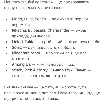
Найпопулярніші персонажі, що прикрашають 
шкіру в піксельному виконанні:
Mario, Luigi, Peach
 — як символи першої 
перемоги.
Pikachu, Bulbasaur, Charmander
 — емоції, 
природа, дитинство.
Link зі Zelda
 — герой, який завжди шукає себе.
Sonic
 — рух, швидкість, свобода.
Minecraft-герої
 — блоковий світ, де все 
можливо.
Among Us
 — мем, культура і зрада.
Stitch, Rick & Morty, Сейлор Мун, Eleven
 — 
кожен — з окремою історією.
І найважливіше — це тату, які можуть бути 
впізнаваними лише для вас. Наче таємний код, що 
відкривається тим, хто знає.