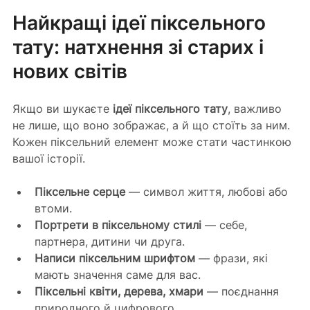
Найкращі ідеї піксельного 
тату: натхнення зі старих і 
нових світів
Якщо ви шукаєте 
ідеї піксельного тату
, важливо 
не лише, що воно зображає, а й що стоїть за ним. 
Кожен піксельний елемент може стати частинкою 
вашої історії.
Піксельне серце
 — символ життя, любові або 
втоми.
Портрети в піксельному стилі
 — себе, 
партнера, дитини чи друга.
Написи піксельним шрифтом
 — фрази, які 
мають значення саме для вас.
Піксельні квіти, дерева, хмари
 — поєднання 
природного й цифрового.