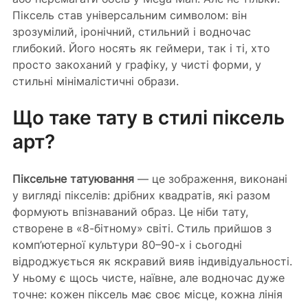
Піксель став універсальним символом: він 
зрозумілий, іронічний, стильний і водночас 
глибокий. Його носять як геймери, так і ті, хто 
просто закоханий у графіку, у чисті форми, у 
стильні мінімалістичні образи.
Що таке тату в стилі піксель 
арт?
Піксельне татуювання
 — це зображення, виконані 
у вигляді пікселів: дрібних квадратів, які разом 
формують впізнаваний образ. Це ніби тату, 
створене в «8-бітному» світі. Стиль прийшов з 
комп’ютерної культури 80–90-х і сьогодні 
відроджується як яскравий вияв індивідуальності. 
У ньому є щось чисте, наївне, але водночас дуже 
точне: кожен піксель має своє місце, кожна лінія 