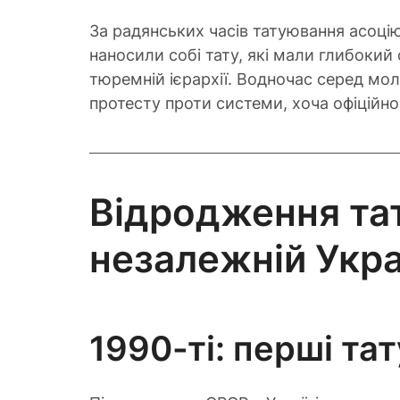
За радянських часів татуювання асоцію
наносили собі тату, які мали глибокий
тюремній ієрархії. Водночас серед мо
протесту проти системи, хоча офіційн
Відродження тат
незалежній Укра
1990-ті: перші та