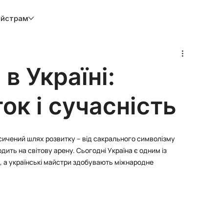
йстрам
в Україні:
ток і сучасність
сичений шлях розвитку – від сакрального символізму 
ить на світову арену. Сьогодні Україна є одним із 
і, а українські майстри здобувають міжнародне 