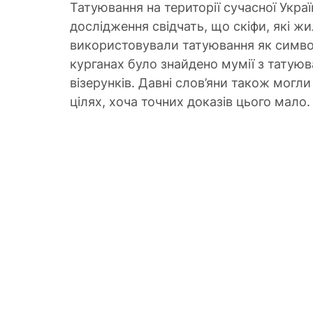
Татуювання на території сучасної Украї
дослідження свідчать, що скіфи, які жили
використовували татуювання як символ
курганах було знайдено мумії з татуюва
візерунків. Давні слов’яни також могл
цілях, хоча точних доказів цього мало.