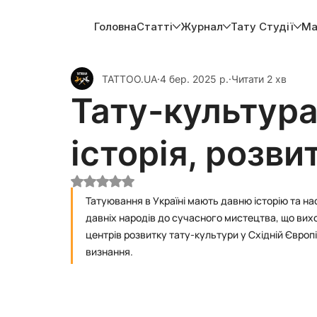
Головна
Статті
Журнал
Тату Студії
Ма
TATTOO.UA
4 бер. 2025 р.
Читати 2 хв
Тату-культура 
історія, розви
Оцінка: NaN з 5 зірок.
Татуювання в Україні мають давню історію та на
давніх народів до сучасного мистецтва, що виход
центрів розвитку тату-культури у Східній Європ
визнання.