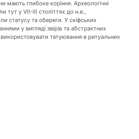
ни мають глибоке коріння. Археологічні 
 тут у VII-III століттях до н.е., 
и статусу та обереги. У скіфських 
ннями у вигляді звірів та абстрактних 
и використовувати татуювання в ритуальних 