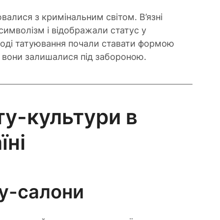
валися з кримінальним світом. В’язні 
 символізм і відображали статус у 
лоді татуювання почали ставати формою 
о вони залишалися під забороною.
у-культури в 
їні
ту-салони