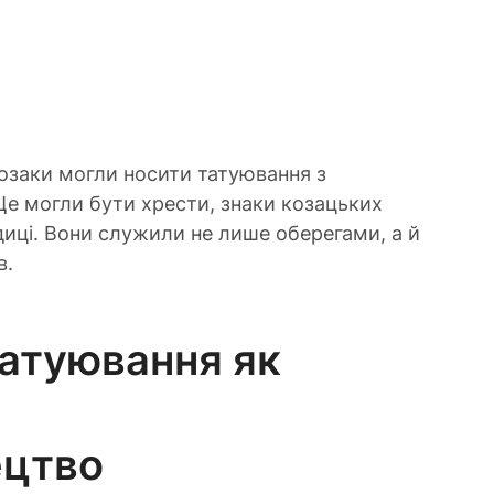
козаки могли носити татуювання з 
е могли бути хрести, знаки козацьких 
диці. Вони служили не лише оберегами, а й 
в.
атуювання як 
ецтво