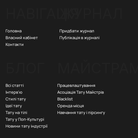
ЖУРНАЛ
НАВІГАЦІЯ
Придбати журнал
Головна
Публікація в журналі
Власний кабінет
Контакти
БЛОГ
МАЙСТРА
Всі статті
Працевлаштування
Інтерв'ю
Асоціація Тату Майстрів
Стилі тату
Blacklist
Ідеї тату
Оренда місця
Тату на тілі
Навчання тату і пірсингу
Тату у Поп-Культурі
Новини тату індустрії