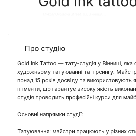
Gold ink tatto
Mykoly Ovodova Street, 93, Вінниця, 
Вінницька область, Україна
Про студію
Gold Ink Tattoo — тату-студія у Вінниці, яка
художньому татуюванні та пірсингу. Майстр
понад 15 років досвіду та використовують які
пігменти, що гарантує високу якість викона
студія проводить професійні курси для майб
Основні напрямки студії:
Татуювання: майстри працюють у різних сти