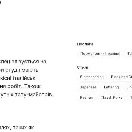
o
Послуги
Перманентний макіяж
Та
 спеціалізується на
Стилі
и студії мають
Biomechanics
Black and G
сні італійські
ння робіт. Також
Japanese
Lettering
Li
утніх тату-майстрів.
Realism
Thrash Polka
T
лях, таких як