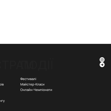
СТРАМ
ПОДІЇ
Фестивалі
рів
Майстер-Класи
Онлайн-Чемпіонати
нгу