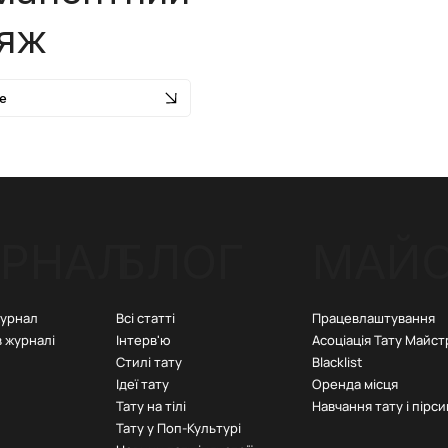
іяж
е
РНАЛ
БЛОГ
МАЙ
Всі статті
Працевлаштування
журнал
Інтерв'ю
Асоціація Тату Майст
в журналі
Стилі тату
Blacklist
Ідеї тату
Оренда місця
Тату на тілі
Навчання тату і пірси
Тату у Поп-Культурі