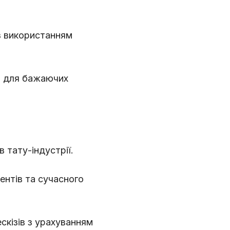
 з використанням
я для бажаючих
в тату-індустрії.
ментів та сучасного
ескізів з урахуванням