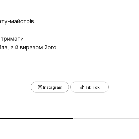
ату-майстрів.
 отримати
ла, а й виразом його
Tik Tok