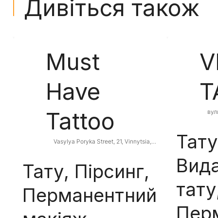
Дивіться також
Must
V
Have
T
Tattoo
вул
Vinn
Тату
Vasylya Poryka Street, 21, Vinnytsia, 
Vinnytsia Oblast, Ukraine
Вид
Тату, Пірсинг,
тату
Перманентний
Пер