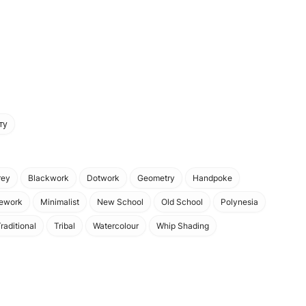
ту
rey
Blackwork
Dotwork
Geometry
Handpoke
nework
Minimalist
New School
Old School
Polynesia
raditional
Tribal
Watercolour
Whip Shading