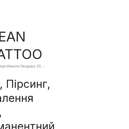
EAN
ATTOO
иця Миколи Оводова, 53, 
ytsia, Vinnytsia Oblast, Ukraine
, Пірсинг,
алення
,
манентний