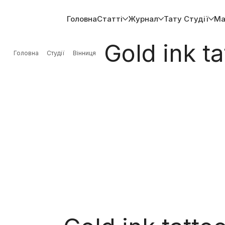
Головна
Статті
Журнал
Тату Студії
Ма
Gold ink ta
Головна
Студії
Вiнниця