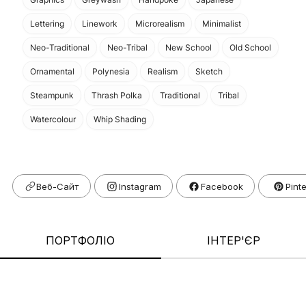
Lettering
Linework
Microrealism
Minimalist
Neo-Traditional
Neo-Tribal
New School
Old School
Ornamental
Polynesia
Realism
Sketch
Steampunk
Thrash Polka
Traditional
Tribal
Watercolour
Whip Shading
Веб-Сайт
Facebook
Pint
ПОРТФОЛІО
ІНТЕР'ЄР