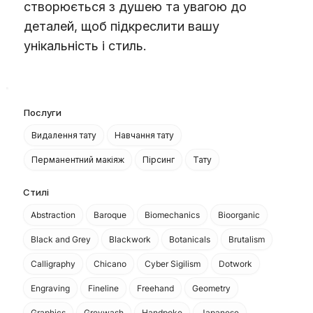
створюється з душею та увагою до
деталей, щоб підкреслити вашу
унікальність і стиль.
Послуги
Видалення тату
Навчання тату
Перманентний макіяж
Пірсинг
Тату
Стилі
Abstraction
Baroque
Biomechanics
Bioorganic
Black and Grey
Blackwork
Botanicals
Brutalism
Calligraphy
Chicano
Cyber Sigilism
Dotwork
Engraving
Fineline
Freehand
Geometry
Graphics
Greywash
Handpoke
Japanese