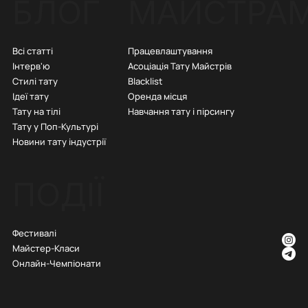
БЛОГ
МАЙСТРА
Всі статті
Працевлаштування
Інтерв'ю
Асоціація Тату Майстрів
Стилі тату
Blacklist
Ідеї тату
Оренда місця
Тату на тілі
Навчання тату і пірсингу
Тату у Поп-Культурі
Новини тату індустрії
ПОДІЇ
Фестивалі
Майстер-Класи
Онлайн-Чемпіонати