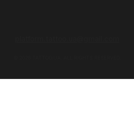
platform.tattoo.ua@gmail.com
© 2026 TATTOO.UA. ALL RIGHTS RESERVED.