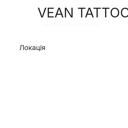
VEAN TATTOO
Гаванна вулиця, 10, Одеса, Одеська 
область, Украина, 65000
Локація