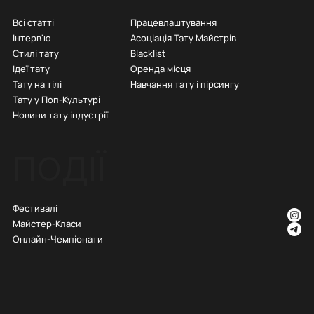
Всі статті
Працевлаштування
Інтерв'ю
Асоціація Тату Майстрів
Стилі тату
Blacklist
Ідеї тату
Оренда місця
Тату на тілі
Навчання тату і пірсингу
Тату у Поп-Культурі
Новини тату індустрії
ПОДІЇ
Фестивалі
Майстер-Класи
Онлайн-Чемпіонати