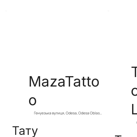
MazaTatto
o
Генуезька вулиця, Odesa, Odesa Oblast, 
Ukraine
Тату