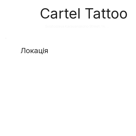
Cartel Tattoo
Sviatoslava Karavanskoho Street, 14, 
Odesa, Odesa Oblast, Ukraine
Локація