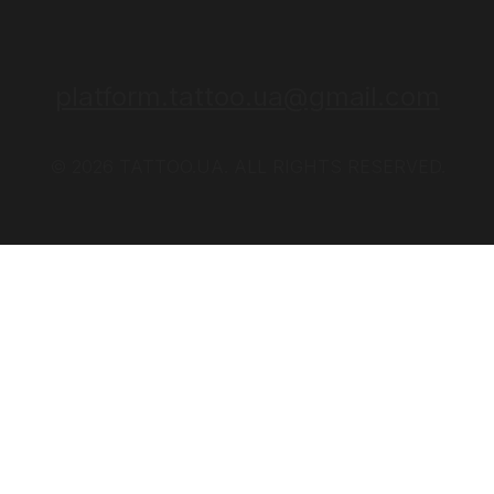
platform.tattoo.ua@gmail.com
© 2026 TATTOO.UA. ALL RIGHTS RESERVED.