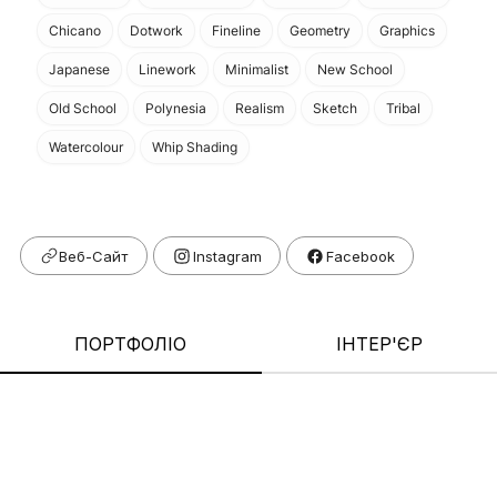
Chicano
Dotwork
Fineline
Geometry
Graphics
Japanese
Linework
Minimalist
New School
Old School
Polynesia
Realism
Sketch
Tribal
Watercolour
Whip Shading
Веб-Сайт
Facebook
ПОРТФОЛІО
ІНТЕР'ЄР