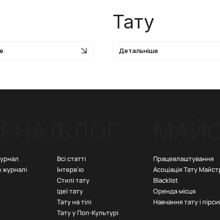
Тату
е
Детальніше
РНАЛ
БЛОГ
МАЙ
Всі статті
Працевлаштування
журнал
Інтерв'ю
Асоціація Тату Майст
в журналі
Стилі тату
Blacklist
Ідеї тату
Оренда місця
Тату на тілі
Навчання тату і пірси
Тату у Поп-Культурі