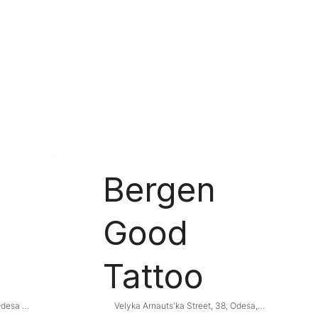
Bergen
Good
Tattoo
desa 
Velyka Arnauts'ka Street, 38, Odesa, 
Odesa Oblast, Ukraine