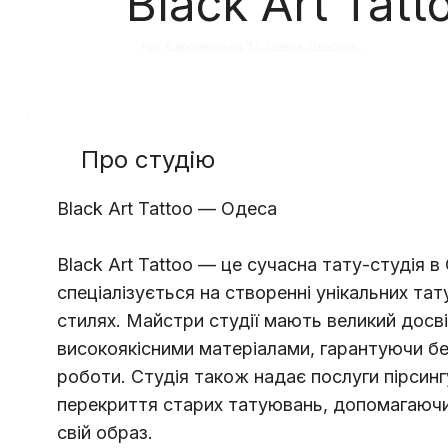
Black Art Tatt
вул. Європейська, 34, Одеса, Одеська 
область, Украина, 65000
Про студію
Black Art Tattoo — Одеса
Black Art Tattoo — це сучасна тату-студія в
спеціалізується на створенні унікальних тат
стилях. Майстри студії мають великий досві
високоякісними матеріалами, гарантуючи без
роботи. Студія також надає послуги пірсинг
перекриття старих татуювань, допомагаючи
свій образ.