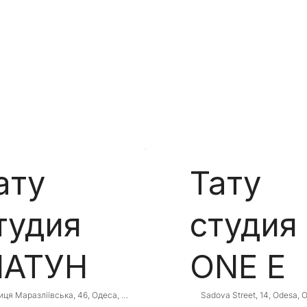
ату
Тату
тудия
студия
АТУН
ONE E
иця Маразліївська, 46, Одеса, 
Sadova Street, 14, Odesa, O
ська область, Ukraine, 65000
Oblast, Ukraine