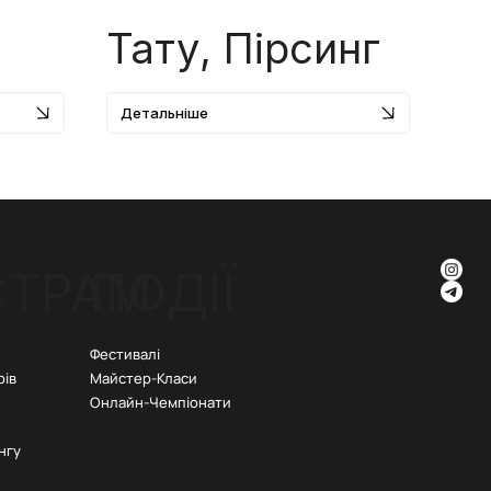
Тату, Пірсинг
Детальніше
СТРАМ
ПОДІЇ
Фестивалі
рів
Майстер-Класи
Онлайн-Чемпіонати
нгу