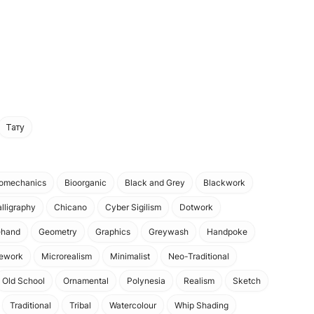
Тату
iomechanics
Bioorganic
Black and Grey
Blackwork
lligraphy
Chicano
Cyber Sigilism
Dotwork
ehand
Geometry
Graphics
Greywash
Handpoke
nework
Microrealism
Minimalist
Neo-Traditional
Old School
Ornamental
Polynesia
Realism
Sketch
Traditional
Tribal
Watercolour
Whip Shading