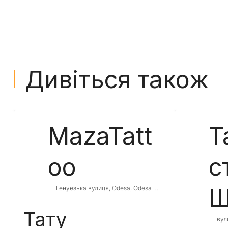
Дивіться також
MazaTatt
Т
oo
с
Ш
Генуезька вулиця, Odesa, Odesa 
Oblast, Ukraine
Тату
вул
Оде