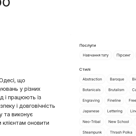
oo
Послуги
Навчання тату
Пірсинг
Стилі
Abstraction
Baroque
B
 Одесі, що
уювань у різних
Botanicals
Brutalism
Ca
д і працюють із
Engraving
Fineline
Fre
пеку і довговічність
Japanese
Lettering
Li
у та виконує
Neo-Tribal
New School
 клієнтам оновити
Steampunk
Thrash Polka