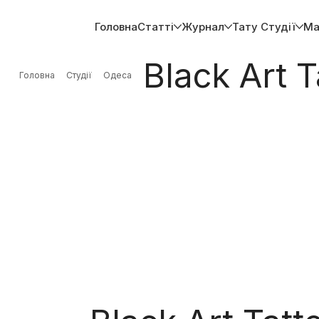
Головна
Статті
Журнал
Тату Студії
Ма
Black Art T
Головна
Студії
Одеса