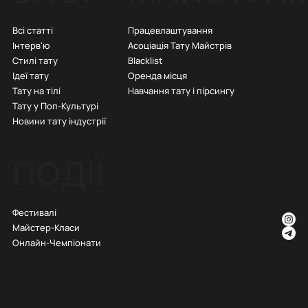
Всі статті
Працевлаштування
Інтерв'ю
Асоціація Тату Майстрів
Стилі тату
Blacklist
Ідеї тату
Оренда місця
Тату на тілі
Навчання тату і пірсингу
Тату у Поп-Культурі
Новини тату індустрії
ПОДІЇ
Фестивалі
Майстер-Класи
Онлайн-Чемпіонати