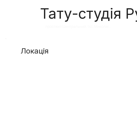
Тату-студія 
проспект Центральний, 141, Миколаїв, 
Миколаївська область, Украина, 
54000
Локація