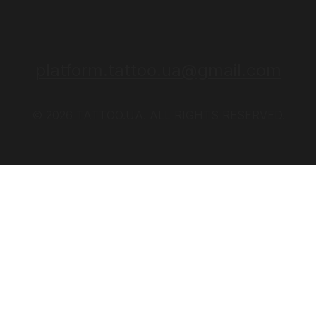
platform.tattoo.ua@gmail.com
© 2026 TATTOO.UA. ALL RIGHTS RESERVED.