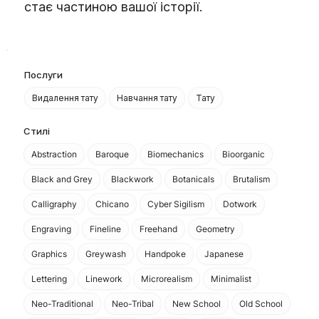
стає частиною вашої історії.
Послуги
Видалення тату
Навчання тату
Тату
Стилі
Abstraction
Baroque
Biomechanics
Bioorganic
Black and Grey
Blackwork
Botanicals
Brutalism
Calligraphy
Chicano
Cyber Sigilism
Dotwork
Engraving
Fineline
Freehand
Geometry
Graphics
Greywash
Handpoke
Japanese
Lettering
Linework
Microrealism
Minimalist
Neo-Traditional
Neo-Tribal
New School
Old School