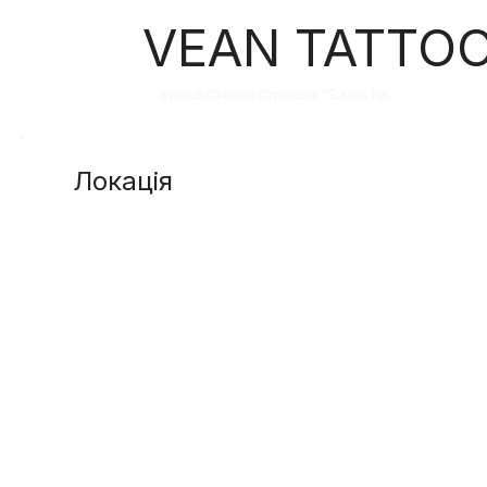
VEAN TATTOO
вулиця Січових Стрільців, 79, Київ, Kyiv 
City, Україна, 04050
Локація