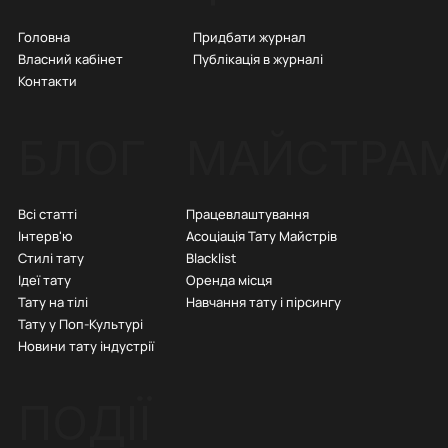
Придбати журнал
Головна
Публікація в журналі
Власний кабінет
Контакти
БЛОГ
МАЙСТРА
Всі статті
Працевлаштування
Інтерв'ю
Асоціація Тату Майстрів
Стилі тату
Blacklist
Ідеї тату
Оренда місця
Тату на тілі
Навчання тату і пірсингу
Тату у Поп-Культурі
Новини тату індустрії
ПОДІЇ