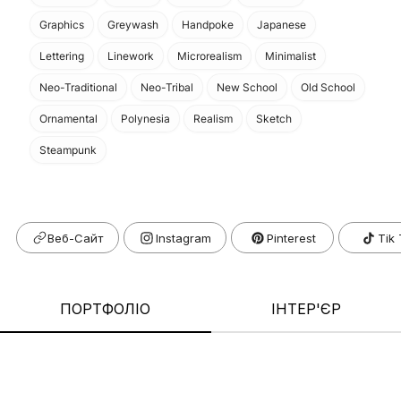
Graphics
Greywash
Handpoke
Japanese
Lettering
Linework
Microrealism
Minimalist
Neo-Traditional
Neo-Tribal
New School
Old School
Ornamental
Polynesia
Realism
Sketch
Steampunk
Веб-Сайт
Pinterest
Tik
ПОРТФОЛІО
ІНТЕР'ЄР