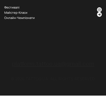
Фестивалі
Майстер-Класи
Онлайн-Чемпіонати
platform.tattoo.ua@gmail.com
© 2026 TATTOO.UA. ALL RIGHTS RESERVED.