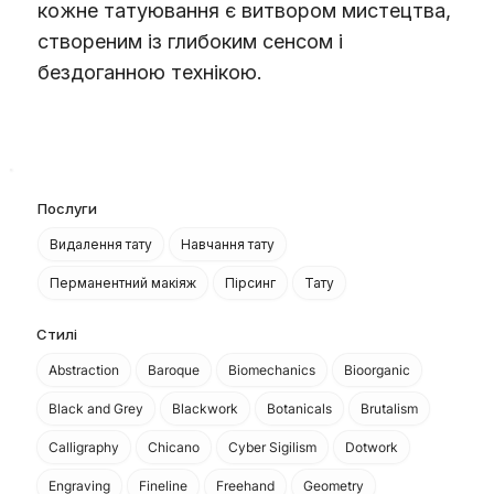
кожне татуювання є витвором мистецтва,
створеним із глибоким сенсом і
бездоганною технікою.
Послуги
Видалення тату
Навчання тату
Перманентний макіяж
Пірсинг
Тату
Стилі
Abstraction
Baroque
Biomechanics
Bioorganic
Black and Grey
Blackwork
Botanicals
Brutalism
Calligraphy
Chicano
Cyber Sigilism
Dotwork
Engraving
Fineline
Freehand
Geometry