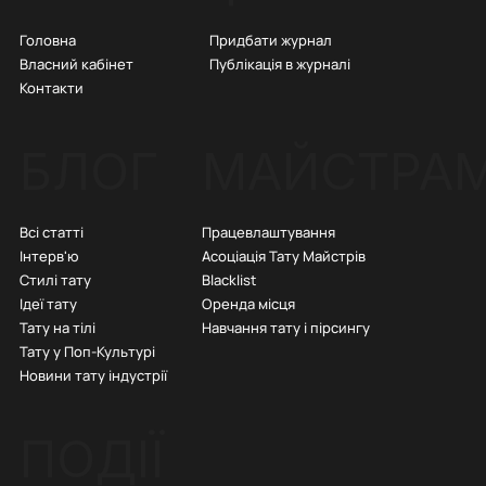
Придбати журнал
Головна
Публікація в журналі
Власний кабінет
Контакти
БЛОГ
МАЙСТРА
Всі статті
Працевлаштування
Інтерв'ю
Асоціація Тату Майстрів
Стилі тату
Blacklist
Ідеї тату
Оренда місця
Тату на тілі
Навчання тату і пірсингу
Тату у Поп-Культурі
Новини тату індустрії
ПОДІЇ