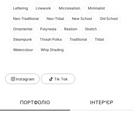
Lettering
Linework
Microrealism
Minimalist
Neo-Traditional
Neo-Tribal
New School
Old School
Ornamental
Polynesia
Realism
Sketch
Steampunk
Thrash Polka
Traditional
Tribal
Watercolour
Whip Shading
Tik Tok
ПОРТФОЛІО
ІНТЕР'ЄР