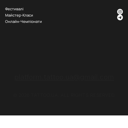
Фестивалі
Майстер-Класи
Онлайн-Чемпіонати
platform.tattoo.ua@gmail.com
© 2026 TATTOO.UA. ALL RIGHTS RESERVED.