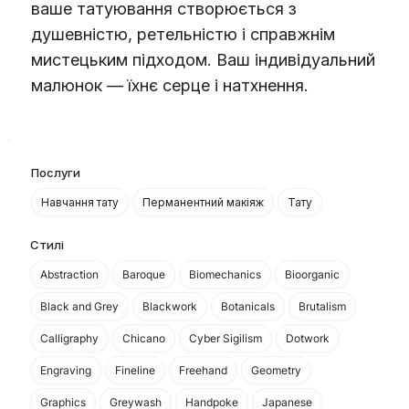
ваше татуювання створюється з
душевністю, ретельністю і справжнім
мистецьким підходом. Ваш індивідуальний
малюнок — їхнє серце і натхнення.
Послуги
Навчання тату
Перманентний макіяж
Тату
Стилі
Abstraction
Baroque
Biomechanics
Bioorganic
Black and Grey
Blackwork
Botanicals
Brutalism
Calligraphy
Chicano
Cyber Sigilism
Dotwork
Engraving
Fineline
Freehand
Geometry
Graphics
Greywash
Handpoke
Japanese