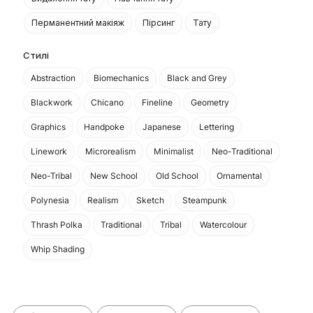
Перманентний макіяж
Пірсинг
Тату
Стилі
Abstraction
Biomechanics
Black and Grey
Blackwork
Chicano
Fineline
Geometry
Graphics
Handpoke
Japanese
Lettering
Linework
Microrealism
Minimalist
Neo-Traditional
Neo-Tribal
New School
Old School
Ornamental
Polynesia
Realism
Sketch
Steampunk
Thrash Polka
Traditional
Tribal
Watercolour
Whip Shading