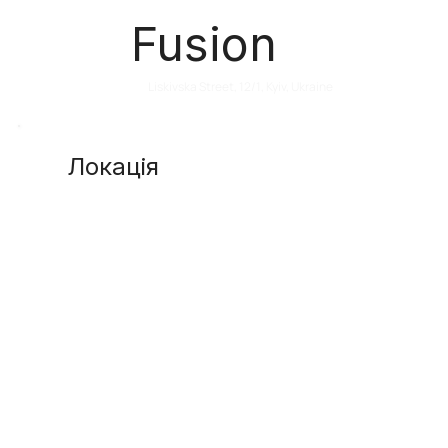
Fusion
Liskivska Street, 12/1, Kyiv, Ukraine
Локація