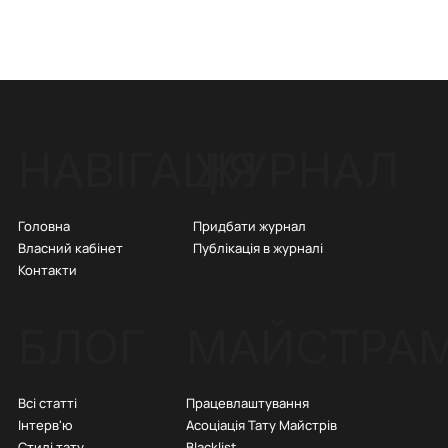
ЖУРНАЛ
НАВІГАЦІЯ
Придбати журнал
Головна
Публікація в журналі
Власний кабінет
Контакти
БЛОГ
МАЙСТРА
Всі статті
Працевлаштування
Інтерв'ю
Асоціація Тату Майстрів
Стилі тату
Blacklist