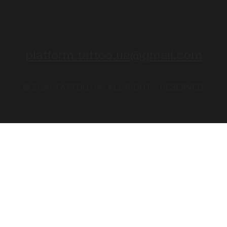
platform.tattoo.ua@gmail.com
© 2026 TATTOO.UA. ALL RIGHTS RESERVED.