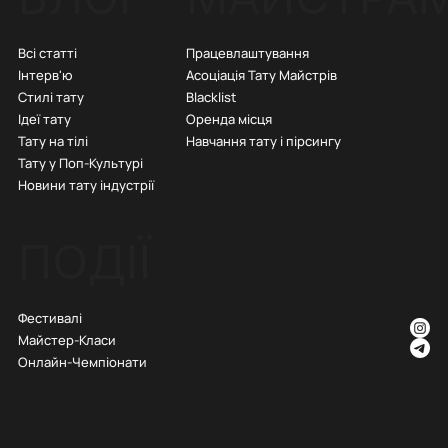
Всі статті
Працевлаштування
Інтерв'ю
Асоціація Тату Майстрів
Стилі тату
Blacklist
Ідеї тату
Оренда місця
Тату на тілі
Навчання тату і пірсингу
Тату у Поп-Культурі
Новини тату індустрії
ПОДІЇ
Фестивалі
Майстер-Класи
Онлайн-Чемпіонати