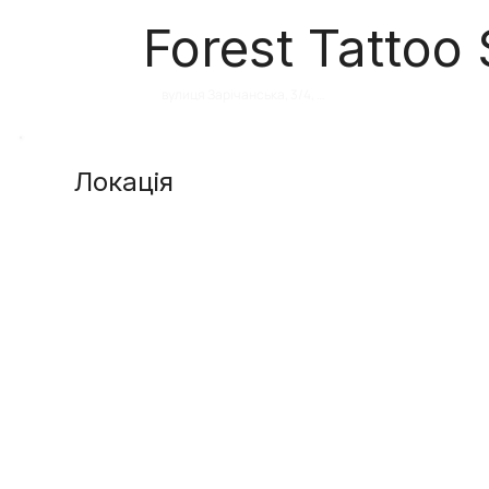
Forest Tattoo 
вулиця Зарічанська, 3/4, 
Хмельницький, Хмельницька область, 
Украина, 29000
Локація