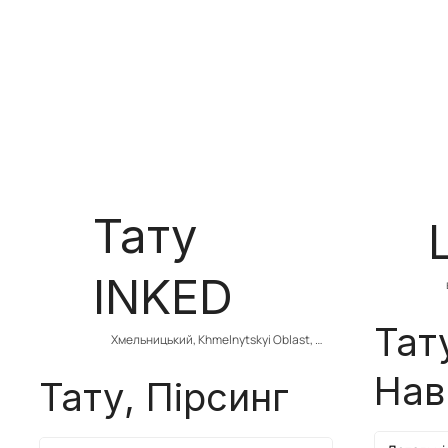
Тату
INKED
Тат
Хмельницький, Khmelnytskyi Oblast, 
Ukraine
Нав
Тату, Пірсинг