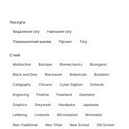
Послуги
Видалення тату
Навчання тату
Перманентний макіяж
Пірсинг
Тату
Стилі
Abstraction
Baroque
Biomechanics
Bioorganic
Black and Grey
Blackwork
Botanicals
Brutalism
Calligraphy
Chicano
Cyber Sigilism
Dotwork
Engraving
Fineline
Freehand
Geometry
Graphics
Greywash
Handpoke
Japanese
Lettering
Linework
Microrealism
Minimalist
Neo-Traditional
Neo-Tribal
New School
Old School