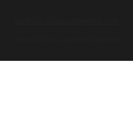
platform.tattoo.ua@gmail.com
© 2026 TATTOO.UA. ALL RIGHTS RESERVED.