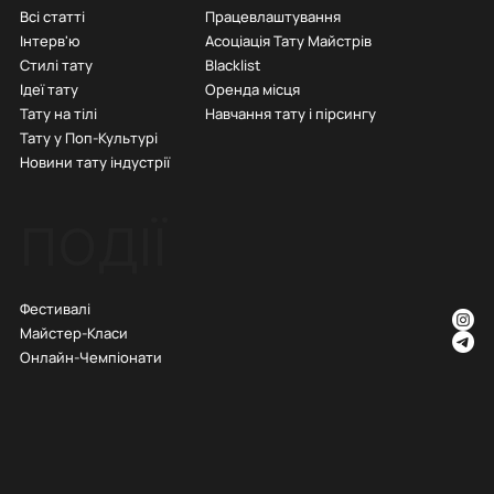
Всі статті
Працевлаштування
Інтерв'ю
Асоціація Тату Майстрів
Стилі тату
Blacklist
Ідеї тату
Оренда місця
Тату на тілі
Навчання тату і пірсингу
Тату у Поп-Культурі
Новини тату індустрії
ПОДІЇ
Фестивалі
Майстер-Класи
Онлайн-Чемпіонати