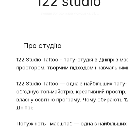
122 studio
вулиця Володимира Мономаха, 31, 
Дніпро, Дніпропетровська область, 
Украина, 49000
Про студію
122 Studio Tattoo – тату-студія в Дніпрі з 
простором, творчим підходом і навчальни
122 Studio Tattoo — одна з найбільших тату-с
об’єднує топ‑майстрів, креативний простір,
власну освітню програму. Чому обирають 122
Дніпрі:
Потужність і масштаб — одна з найбільших с