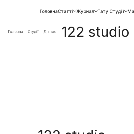
Головна
Статті
Журнал
Тату Студії
Ма
122 studio
Головна
Студії
Дніпро