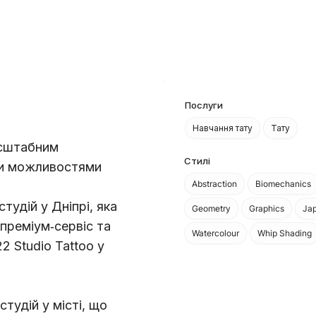
Послуги
Навчання тату
Тату
масштабним
Стилі
ми можливостями
Abstraction
Biomechanics
тудій у Дніпрі, яка
Geometry
Graphics
Ja
 преміум‑сервіс та
Watercolour
Whip Shading
 Studio Tattoo у
тудій у місті, що