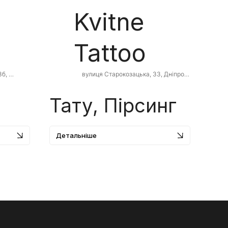
Kvitne
Tattoo
б, 
вулиця Старокозацька, 33, Дніпро, 
область, 
Дніпропетровська область, Ukraine, 
49000
Тату, Пірсинг
Детальніше