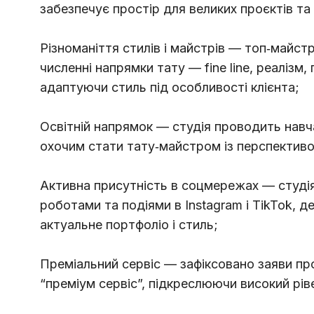
забезпечує простір для великих проєктів та
Різноманіття стилів і майстрів — топ‑майс
численні напрямки тату — fine line, реалізм, г
адаптуючи стиль під особливості клієнта;
Освітній напрямок — студія проводить нав
охочим стати тату‑майстром із перспективо
Активна присутність в соцмережах — студія
роботами та подіями в Instagram і TikTok, 
актуальне портфоліо і стиль;
Преміальний сервіс — зафіксовано заяви про
“преміум сервіс”, підкреслюючи високий рів