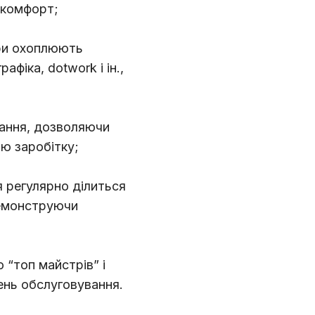
 комфорт;
три охоплюють
рафіка, dotwork і ін.,
чання, дозволяючи
ю заробітку;
 регулярно ділиться
демонструючи
 “топ майстрів” і
ень обслуговування.