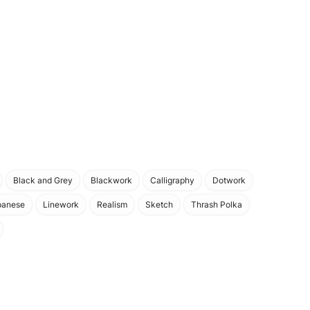
Black and Grey
Blackwork
Calligraphy
Dotwork
panese
Linework
Realism
Sketch
Thrash Polka