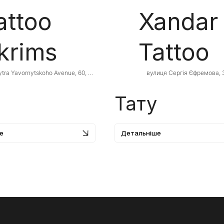
attoo
Xandar
krims
Tattoo
tra Yavornytskoho Avenue, 60, 
вулиця Сергія Єфремова, 3
ro, Dnipropetrovsk Oblast, 
Дніпро, Дніпропетровська 
aine
Украина, 49000
Тату
е
Детальніше