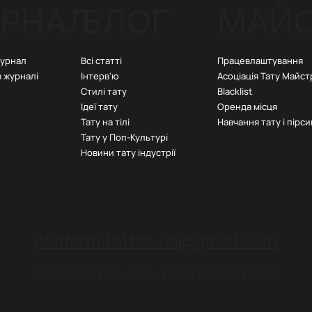
РНАЛ
БЛОГ
МАЙ
Всі статті
Працевлаштування
журнал
Інтерв'ю
Асоціація Тату Майст
в журналі
Стилі тату
Blacklist
Ідеї тату
Оренда місця
Тату на тілі
Навчання тату і пірси
Тату у Поп-Культурі
Новини тату індустрії
platform.tattoo.ua@gmail.com
© 2026 TATTOO.UA. ALL RIGHTS RESERVED.