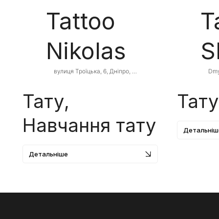
Tattoo
T
Nikolas
S
вулиця Троїцька, 6, Дніпро, 
Dmy
Дніпропетровська область, Ukraine, 
Dnip
49000
Ukr
Тату,
Тату
Навчання тату
Детальніш
Детальніше