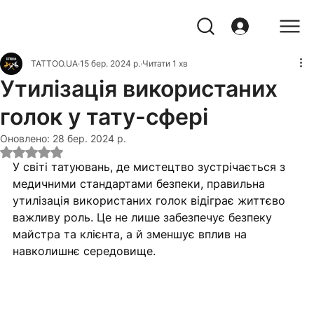
TATTOO.UA
15 бер. 2024 р.
Читати 1 хв
Утилізація використаних
голок у тату-сфері
Оновлено:
28 бер. 2024 р.
Оцінка: NaN з 5 зірок.
У світі татуювань, де мистецтво зустрічається з 
медичними стандартами безпеки, правильна 
утилізація використаних голок відіграє життєво 
важливу роль. Це не лише забезпечує безпеку 
майстра та клієнта, а й зменшує вплив на 
навколишнє середовище.