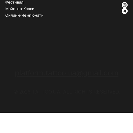
Фестивалі
Майстер-Класи
Онлайн-Чемпіонати
platform.tattoo.ua@gmail.com
© 2026 TATTOO.UA. ALL RIGHTS RESERVED.