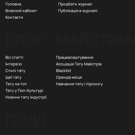
Придбати журнал
Головна
Публікація в журналі
Власний кабінет
Контакти
БЛОГ
МАЙСТРА
Всі статті
Працевлаштування
Інтерв'ю
Асоціація Тату Майстрів
Стилі тату
Blacklist
Ідеї тату
Оренда місця
Тату на тілі
Навчання тату і пірсингу
Тату у Поп-Культурі
Новини тату індустрії
ПОДІЇ