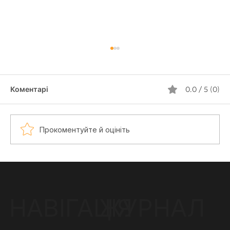
Коментарі
0.0 / 5 (0)
Прокоментуйте й оцініть
Тату Почерком Близької Людини:
Ідеї, Сенс і Варіанти Ескізів
ЖУРНАЛ
НАВІГАЦІЯ