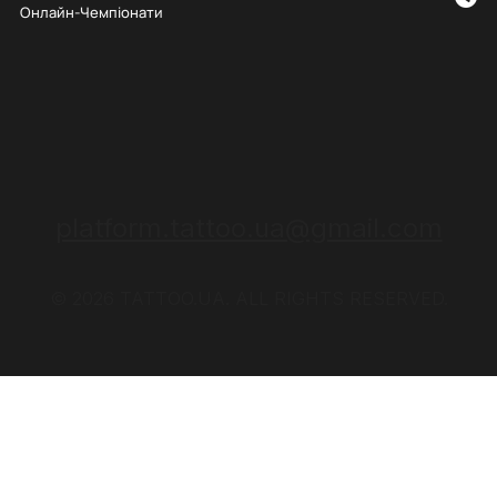
Онлайн-Чемпіонати
platform.tattoo.ua@gmail.com
© 2026 TATTOO.UA. ALL RIGHTS RESERVED.