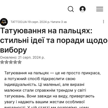
TATTOO.UA
19 серп. 2024 р.
Читати 3 хв
Татуювання на пальцях:
стильні ідеї та поради щодо
вибору
Оновлено:
21 серп. 2024 р.
Оцінка: NaN з 5 зірок.
Татуювання на пальцях — це не просто прикраса, 
а потужний спосіб підкреслити свою 
індивідуальність. Ці маленькі, але виразні 
малюнки стали справжнім трендом у світі 
татуювань. Вони завжди на виду, привертають 
увагу і надають вашим жестам особливої 
виразності. У цій статті ми розповімо, чому 