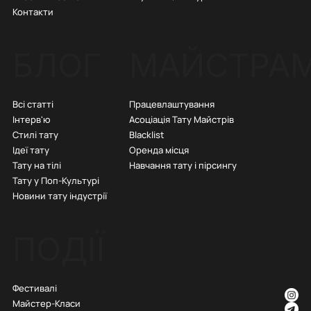
Контакти
БЛОГ
МАЙСТРА
Всі статті
Працевлаштування
Інтерв'ю
Асоціація Тату Майстрів
Стилі тату
Blacklist
Ідеї тату
Оренда місця
Тату на тілі
Навчання тату і пірсингу
Тату у Поп-Культурі
Новини тату індустрії
ПОДІЇ
Фестивалі
Майстер-Класи