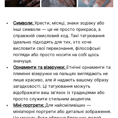
Символи: 
Хрести, місяці, знаки зодіаку або 
інші символи — це не просто прикраса, а 
справжній смисловий код. Такі татуювання 
ідеально підходять для тих, хто хоче 
висловити свої переконання, філософські 
погляди або просто носити на собі щось 
значуще.
Орнаменти та візерунки: 
Етнічні орнаменти та 
племінні візерунки на пальцях виглядають не 
лише красиво, але й надають вашому образу 
загадковості. Ці татуювання можуть 
відображати ваш зв'язок із традиціями або 
просто служити стильним акцентом.
Міні-портрети: 
Для найсміливіших — 
мініатюрні портрети або детальні зображення. 
Це можуть бути обличчя близьких людей, 