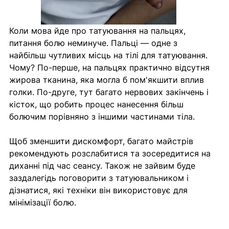
Коли мова йде про татуювання на пальцях, 
питання болю неминуче. Пальці — одне з 
найбільш чутливих місць на тілі для татуювання. 
Чому? По-перше, на пальцях практично відсутня 
жирова тканина, яка могла б пом'якшити вплив 
голки. По-друге, тут багато нервових закінчень і 
кісток, що робить процес нанесення більш 
болючим порівняно з іншими частинами тіла.
Щоб зменшити дискомфорт, багато майстрів 
рекомендують розслабитися та зосередитися на 
диханні під час сеансу. Також не зайвим буде 
заздалегідь поговорити з татуювальником і 
дізнатися, які техніки він використовує для 
мінімізації болю.