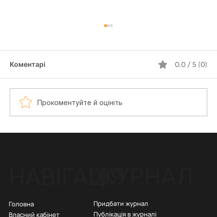
Коментарі
0.0 / 5 (0)
Прокоментуйте й оцініть
Тату Почерком Близької Людини:
Ідеї, Сенс і Варіанти Ескізів
ЖУРНАЛ
НАВІГАЦІЯ
Придбати журнал
Головна
Публікація в журналі
Власний кабінет