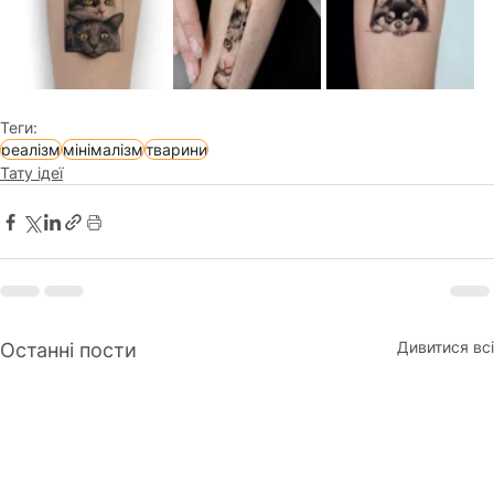
Теги:
реалізм
мінімалізм
тварини
Тату ідеї
Дивитися всі
Останні пости