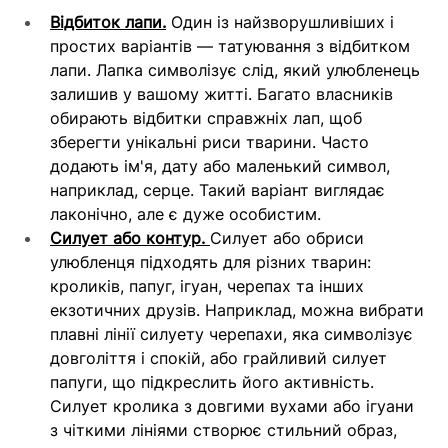
Відбиток лапи.
 Один із найзворушливіших і 
простих варіантів — татуювання з відбитком 
лапи. Лапка символізує слід, який улюбленець 
залишив у вашому житті. Багато власників 
обирають відбитки справжніх лап, щоб 
зберегти унікальні риси тварини. Часто 
додають ім'я, дату або маленький символ, 
наприклад, серце. Такий варіант виглядає 
лаконічно, але є дуже особистим.
Силует або контур.
Силует або обриси 
улюбленця підходять для різних тварин: 
кроликів, папуг, ігуан, черепах та інших 
екзотичних друзів. Наприклад, можна вибрати 
плавні лінії силуету черепахи, яка символізує 
довголіття і спокій, або грайливий силует 
папуги, що підкреслить його активність. 
Силует кролика з довгими вухами або ігуани 
з чіткими лініями створює стильний образ, 