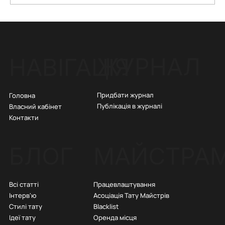
Тату з числами: історія в цифрах, яку
несе кожен
ЖУРНАЛ
НАВІГАЦІЯ
Придбати журнал
Головна
Публікація в журналі
Власний кабінет
Контакти
БЛОГ
МАЙСТРА
Всі статті
Працевлаштування
Інтерв'ю
Асоціація Тату Майстрів
Стилі тату
Blacklist
Ідеї тату
Оренда місця