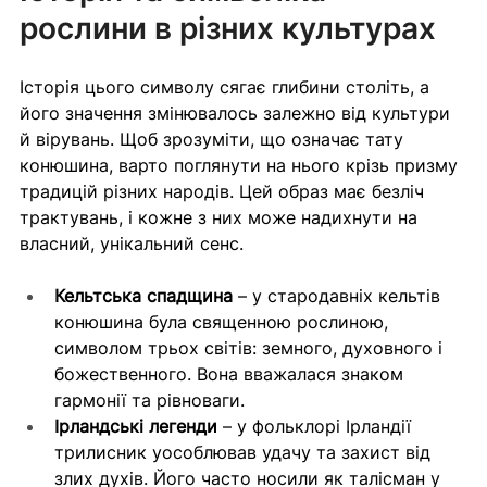
рослини в різних культурах
Історія цього символу сягає глибини століть, а 
його значення змінювалось залежно від культури 
й вірувань. Щоб зрозуміти, що означає тату 
конюшина, варто поглянути на нього крізь призму 
традицій різних народів. Цей образ має безліч 
трактувань, і кожне з них може надихнути на 
власний, унікальний сенс.
Кельтська спадщина
 – у стародавніх кельтів 
конюшина була священною рослиною, 
символом трьох світів: земного, духовного і 
божественного. Вона вважалася знаком 
гармонії та рівноваги.
Ірландські легенди
 – у фольклорі Ірландії 
трилисник уособлював удачу та захист від 
злих духів. Його часто носили як талісман у 