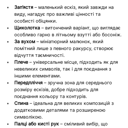
Зап’ястя
 – маленький ескіз, який завжди на 
виду, нагадує про важливі цінності та 
особисті обіцянки.
Щиколотка
 – витончений варіант, що виглядає 
особливо гарно в літньому взутті або босоніж.
За вухом
 – мініатюрний малюнок, який 
помітний лише з певного ракурсу, створює 
відчуття таємничості.
Плече
 – універсальне місце, підходить як для 
невеликих символів, так і для поєднання з 
іншими елементами.
Передпліччя
 – зручна зона для середнього 
розміру ескізів, добре підходить для 
поєднання кольору та контурів.
Спина
 – ідеальна для великих композицій з 
додатковими деталями та розширеною 
символікою.
Палці або кисті рук
 – сміливий вибір, що 