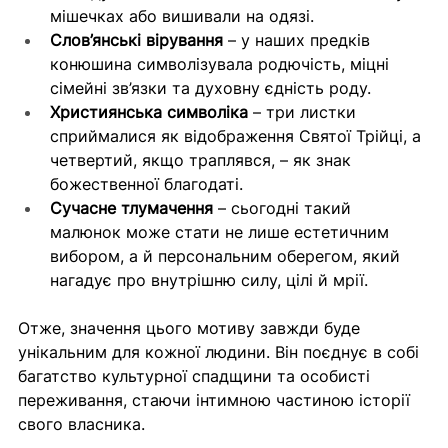
мішечках або вишивали на одязі.
Слов’янські вірування
 – у наших предків 
конюшина символізувала родючість, міцні 
сімейні зв’язки та духовну єдність роду.
Християнська символіка
 – три листки 
сприймалися як відображення Святої Трійці, а 
четвертий, якщо траплявся, – як знак 
божественної благодаті.
Сучасне тлумачення
 – сьогодні такий 
малюнок може стати не лише естетичним 
вибором, а й персональним оберегом, який 
нагадує про внутрішню силу, цілі й мрії.
Отже, значення цього мотиву завжди буде 
унікальним для кожної людини. Він поєднує в собі 
багатство культурної спадщини та особисті 
переживання, стаючи інтимною частиною історії 
свого власника.