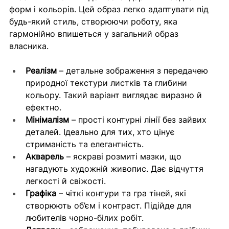
форм і кольорів. Цей образ легко адаптувати під 
будь-який стиль, створюючи роботу, яка 
гармонійно впишеться у загальний образ 
власника.
Реалізм
 – детальне зображення з передачею 
природної текстури листків та глибини 
кольору. Такий варіант виглядає виразно й 
ефектно.
Мінімалізм
 – прості контурні лінії без зайвих 
деталей. Ідеально для тих, хто цінує 
стриманість та елегантність.
Акварель
 – яскраві розмиті мазки, що 
нагадують художній живопис. Дає відчуття 
легкості й свіжості.
Графіка
 – чіткі контури та гра тіней, які 
створюють об’єм і контраст. Підійде для 
любителів чорно-білих робіт.