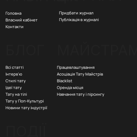
Придбати журнал
Головна
Публікація в журналі
Власний кабінет
Контакти
БЛОГ
МАЙСТРА
Всі статті
Працевлаштування
Інтерв'ю
Асоціація Тату Майстрів
Стилі тату
Blacklist
Ідеї тату
Оренда місця
Тату на тілі
Навчання тату і пірсингу
Тату у Поп-Культурі
Новини тату індустрії
ПОДІЇ