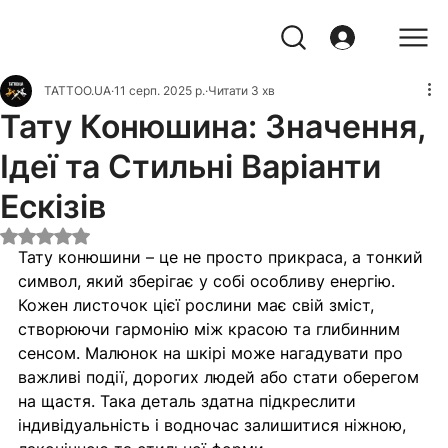
TATTOO.UA
11 серп. 2025 р.
Читати 3 хв
Тату Конюшина: Значення,
Ідеї та Стильні Варіанти
Ескізів
Оцінка: NaN з 5 зірок.
Тату конюшини – це не просто прикраса, а тонкий 
символ, який зберігає у собі особливу енергію. 
Кожен листочок цієї рослини має свій зміст, 
створюючи гармонію між красою та глибинним 
сенсом. Малюнок на шкірі може нагадувати про 
важливі події, дорогих людей або стати оберегом 
на щастя. Така деталь здатна підкреслити 
індивідуальність і водночас залишитися ніжною, 