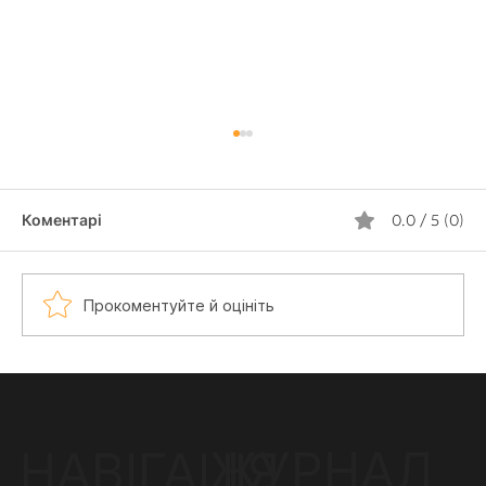
Коментарі
0.0 / 5 (0)
Прокоментуйте й оцініть
Тату з Координатами: Ідеї для Пам’яті
про Дім
ЖУРНАЛ
НАВІГАЦІЯ