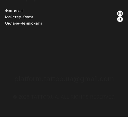
Фестивалі
Майстер-Класи
Онлайн-Чемпіонати
platform.tattoo.ua@gmail.com
© 2026 TATTOO.UA. ALL RIGHTS RESERVED.