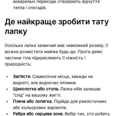
акварельні переходи створюють відчуття 
тепла і спогадів.
Де найкраще зробити тату 
лапку
Оскільки лапка зазвичай має невеликий розмір, її 
можна розмістити майже будь-де. Проте деякі 
частини тіла підкреслюють її ніжність і 
природність:
Зап’ястя.
 Символічне місце, завжди на 
видноті, але водночас інтимне.
Щиколотка або стопа.
 Лапка ніби залишає 
“слід” на вашому житті.
Плече або лопатка.
 Підійде для реалістичних 
або кольорових варіантів.
Ребра або серцева зона.
 Вибір тих, хто робить 