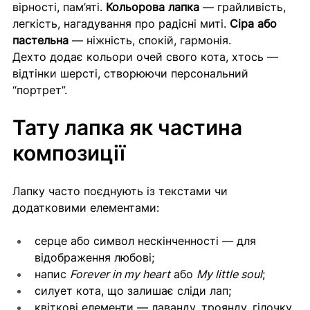
вірності, пам’яті. 
Кольорова лапка
 — грайливість, 
легкість, нагадування про радісні миті. 
Сіра або 
пастельна
 — ніжність, спокій, гармонія.
Дехто додає кольори очей свого кота, хтось — 
відтінки шерсті, створюючи персональний 
“портрет”.
Тату лапка як частина 
композиції
Лапку часто поєднують із текстами чи 
додатковими елементами:
серце або символ нескінченності — для 
відображення любові;
напис 
Forever in my heart
 або 
My little soul
;
силует кота, що залишає сліди лап;
квіткові елементи — лаванду, троянду, гілочку 