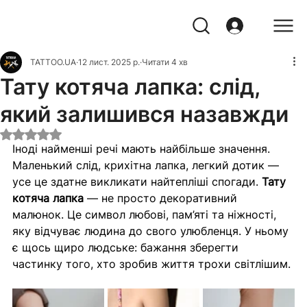
TATTOO.UA
12 лист. 2025 р.
Читати 4 хв
Тату котяча лапка: слід,
який залишився назавжди
Оцінка: NaN з 5 зірок.
Іноді найменші речі мають найбільше значення. 
Маленький слід, крихітна лапка, легкий дотик — 
усе це здатне викликати найтепліші спогади. 
Тату 
котяча лапка
 — не просто декоративний 
малюнок. Це символ любові, пам’яті та ніжності, 
яку відчуває людина до свого улюбленця. У ньому 
є щось щиро людське: бажання зберегти 
частинку того, хто зробив життя трохи світлішим.