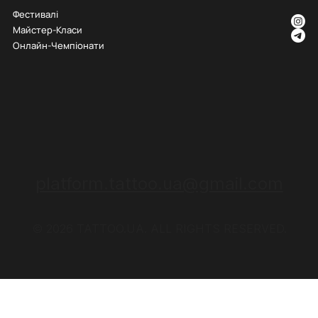
Фестивалі
Майстер-Класи
Онлайн-Чемпіонати
platform.tattoo.ua@gmail.com
© 2026 TATTOO.UA. ALL RIGHTS RESERVED.