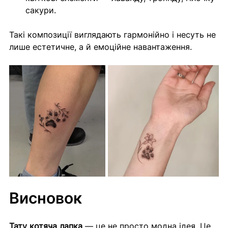
сакури.
Такі композиції виглядають гармонійно і несуть не 
лише естетичне, а й емоційне навантаження.
Висновок
Тату котяча лапка
 — це не просто модна ідея. Це 