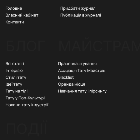
Придбати журнал
Головна
Публікація в журналі
Власний кабінет
Контакти
БЛОГ
МАЙСТРА
Всі статті
Працевлаштування
Інтерв'ю
Асоціація Тату Майстрів
Стилі тату
Blacklist
Ідеї тату
Оренда місця
Тату на тілі
Навчання тату і пірсингу
Тату у Поп-Культурі
Новини тату індустрії
ПОДІЇ