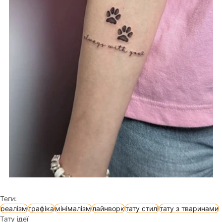
Теги:
реалізм
графіка
мінімалізм
лайнворк
тату стилі
тату з тваринами
Тату ідеї