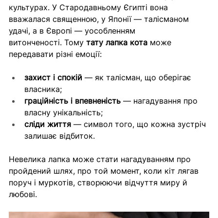
культурах. У Стародавньому Єгипті вона 
вважалася священною, у Японії — талісманом 
удачі, а в Європі — уособленням 
витонченості. Тому 
тату лапка кота
 може 
передавати різні емоції:
захист і спокій
 — як талісман, що оберігає 
власника;
граційність і впевненість
 — нагадування про 
власну унікальність;
сліди життя
 — символ того, що кожна зустріч 
залишає відбиток.
Невелика лапка може стати нагадуванням про 
пройдений шлях, про той момент, коли кіт лягав 
поруч і муркотів, створюючи відчуття миру й 
любові.