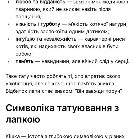
любов та відданість
 — зв’язок між людиною і 
твариною, який не зникає навіть після 
прощання;
ніжність і турботу
 — м’якість котячої натури, 
здатність заспокоїти одним дотиком;
інтуїцію та незалежність
 — характерні риси 
котів, які надихають своїх власників бути 
собою;
пам’ять
 — невидимий, але вічний слід у серці.
Таке тату часто роблять ті, хто втратив свого 
улюбленця, але не хоче, щоб пам’ять зникла. 
Відбиток лапи стає знаком: “Він завжди поруч”.
Символіка татуювання з 
лапкою
Кішка — істота з глибокою символікою у різних 