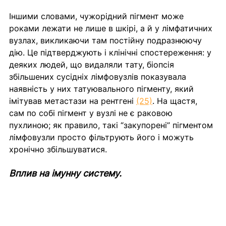
Іншими словами, чужорідний пігмент може 
роками лежати не лише в шкірі, а й у лімфатичних 
вузлах, викликаючи там постійну подразнюючу 
дію. Це підтверджують і клінічні спостереження: у 
деяких людей, що видаляли тату, біопсія 
збільшених сусідніх лімфовузлів показувала 
наявність у них татуювального пігменту, який 
імітував метастази на рентгені 
(25)
. На щастя, 
сам по собі пігмент у вузлі не є раковою 
пухлиною; як правило, такі “закупорені” пігментом 
лімфовузли просто фільтрують його і можуть 
хронічно збільшуватися.
Вплив на імунну систему.