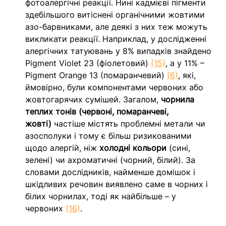
фотоалергічні реакції. Нині кадмієві пігменти 
здебільшого витіснені органічними жовтими 
азо-барвниками, але деякі з них теж можуть 
викликати реакції. Наприклад, у дослідженні 
алергічних татуювань у 8% випадків знайдено 
Pigment Violet 23 (фіолетовий)
(15)
, а у 11% – 
Pigment Orange 13 (помаранчевий)
(6)
, які, 
ймовірно, були компонентами червоних або 
жовтогарячих сумішей. Загалом, 
чорнила 
теплих тонів (червоні, помаранчеві, 
жовті)
 частіше містять проблемні метали чи 
азосполуки і тому є більш ризикованими 
щодо алергій, ніж 
холодні кольори
 (сині, 
зелені) чи ахроматичні (чорний, білий). За 
словами дослідників, найменше домішок і 
шкідливих речовин виявлено саме в чорних і 
білих чорнилах, тоді як найбільше – у 
червоних 
(16)
.