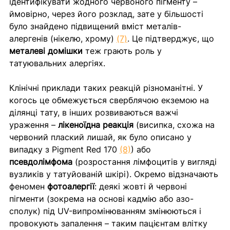
ідентифікувати жодного червоного пігменту – 
ймовірно, через його розклад, зате у більшості 
було знайдено підвищений вміст металів-
алергенів (нікелю, хрому) 
(7)
. Це підтверджує, що 
металеві домішки
 теж грають роль у 
татуювальних алергіях.
Клінічні приклади таких реакцій різноманітні. У 
когось це обмежується сверблячою екземою на 
ділянці тату, в інших розвиваються важчі 
ураження – 
лікеноїдна реакція
 (висипка, схожа на 
червоний плаский лишай, як було описано у 
випадку з Pigment Red 170 
(8)
) або 
псевдолімфома
 (розростання лімфоцитів у вигляді 
вузликів у татуйованій шкірі). Окремо відзначають 
феномен 
фотоалергії
: деякі жовті й червоні 
пігменти (зокрема на основі кадмію або азо-
сполук) під UV-випромінюванням змінюються і 
провокують запалення – таким пацієнтам влітку 