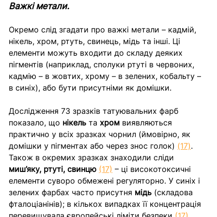
Важкі метали.
Окремо слід згадати про важкі метали – кадмій, 
нікель, хром, ртуть, свинець, мідь та інші. Ці 
елементи можуть входити до складу деяких 
пігментів (наприклад, сполуки ртуті в червоних, 
кадмію – в жовтих, хрому – в зелених, кобальту – 
в синіх), або бути присутніми як домішки. 
Дослідження 73 зразків татуювальних фарб 
показало, що 
нікель
 та 
хром
 виявляються 
практично у всіх зразках чорнил (ймовірно, як 
домішки у пігментах або через знос голок) 
(17)
. 
Також в окремих зразках знаходили сліди 
миш’яку, ртуті, свинцю 
(17)
 – ці високотоксичні 
елементи суворо обмежені регуляторно. У синіх і 
зелених фарбах часто присутня 
мідь
 (складова 
фталоціанінів); в кількох випадках її концентрація 
перевищувала європейські ліміти безпеки 
(17)
. 