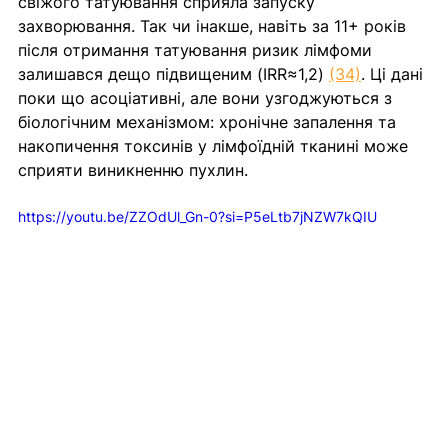
свіжого татуювання сприяла запуску 
захворювання. Так чи інакше, навіть за 11+ років 
після отримання татуювання ризик лімфоми 
залишався дещо підвищеним (IRR≈1,2) 
(34)
. Ці дані 
поки що асоціативні, але вони узгоджуються з 
біологічним механізмом: хронічне запалення та 
накопичення токсинів у лімфоїдній тканині може 
сприяти виникненню пухлин. 
https://youtu.be/ZZOdUl_Gn-0?si=P5eLtb7jNZW7kQIU