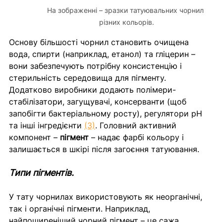
На зображенні – зразки татуювальних чорнил 
різних кольорів.
Основу більшості чорнил становить очищена 
вода, спирти (наприклад, етанол) та гліцерин – 
вони забезпечують потрібну консистенцію і 
стерильність середовища для пігменту. 
Додатково виробники додають полімери-
стабілізатори, загущувачі, консерванти (щоб 
запобігти бактеріальному росту), регулятори pH 
та інші інгредієнти 
(3)
. Головний активний 
компонент – 
пігмент
 – надає фарбі кольору і 
залишається в шкірі після загоєння татуювання.
Типи пігментів. 
У тату чорнилах використовують як неорганічні, 
так і органічні пігменти. Наприклад, 
найпоширеніший чорний пігмент – це сажа 