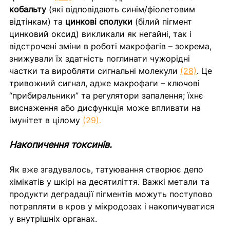
кобальту
 (які відповідають синім/фіолетовим 
відтінкам) та 
цинкові сполуки
 (білий пігмент 
цинковий оксид) викликали як негайні, так і 
відстрочені зміни в роботі макрофагів – зокрема, 
знижували їх здатність поглинати чужорідні 
частки та виробляти сигнальні молекули 
(28)
. Це 
тривожний сигнал, адже макрофаги – ключові 
“прибиральники” та регулятори запалення; їхнє 
виснаження або дисфункція може впливати на 
імунітет в цілому 
(29)
.
Накопичення токсинів.
Як вже згадувалось, татуювання створює депо 
хімікатів у шкірі на десятиліття. Важкі метали та 
продукти деградації пігментів можуть поступово 
потрапляти в кров у мікродозах і накопичуватися 
у внутрішніх органах. 