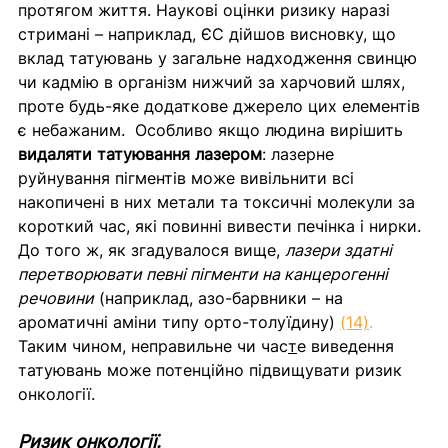
протягом життя. Наукові оцінки ризику наразі 
стримані – наприклад, ЄС дійшов висновку, що 
вклад татуювань у загальне надходження свинцю 
чи кадмію в організм нижчий за харчовий шлях, 
проте будь-яке додаткове джерело цих елементів 
є небажаним.  Особливо якщо людина вирішить 
видаляти татуювання лазером
: лазерне 
руйнування пігментів може вивільнити всі 
накопичені в них метали та токсичні молекули за 
короткий час, які повинні вивести печінка і нирки. 
До того ж, як згадувалося вище, 
лазери здатні 
перетворювати певні пігменти на канцерогенні 
речовини
 (наприклад, азо-барвники – на 
ароматичні аміни типу орто-толуїдину) 
(14)
.
Таким чином, неправильне чи час
т
е виведення 
татуювань може потенційно підвищувати ризик 
онкології.
Ризик онкології.