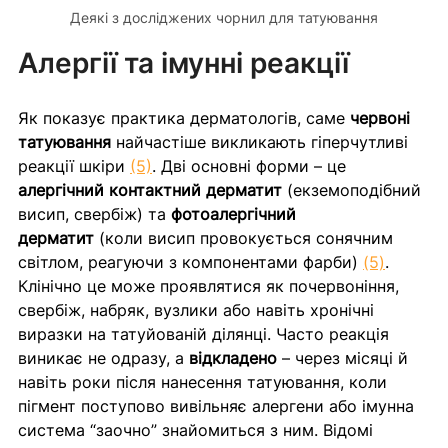
Деякі з досліджених чорнил для татуювання
Алергії та імунні реакції
Як показує практика дерматологів, саме 
червоні 
татуювання
 найчастіше викликають гіперчутливі 
реакції шкіри 
(5)
. Дві основні форми – це 
алергічний контактний дерматит
 (екземоподібний 
висип, свербіж) та 
фотоалергічний 
дерматит
 (коли висип провокується сонячним 
світлом, реагуючи з компонентами фарби) 
(5)
. 
Клінічно це може проявлятися як почервоніння, 
свербіж, набряк, вузлики або навіть хронічні 
виразки на татуйованій ділянці. Часто реакція 
виникає не одразу, а 
відкладено
 – через місяці й 
навіть роки після нанесення татуювання, коли 
пігмент поступово вивільняє алергени або імунна 
система “заочно” знайомиться з ним. Відомі 