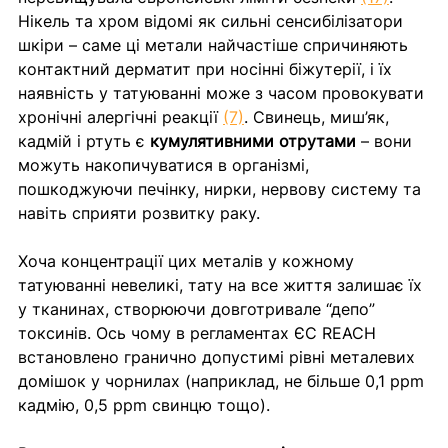
Нікель та хром відомі як сильні сенсибілізатори 
шкіри – саме ці метали найчастіше спричиняють 
контактний дерматит при носінні біжутерії, і їх 
наявність у татуюванні може з часом провокувати 
хронічні алергічні реакції 
(7)
. Свинець, миш’як, 
кадмій і ртуть є 
кумулятивними отрутами
 – вони 
можуть накопичуватися в організмі, 
пошкоджуючи печінку, нирки, нервову систему та 
навіть сприяти розвитку раку. 
Хоча концентрації цих металів у кожному 
татуюванні невеликі, тату на все життя залишає їх 
у тканинах, створюючи довготривале “депо” 
токсинів. Ось чому в регламентах ЄС REACH 
встановлено гранично допустимі рівні металевих 
домішок у чорнилах (наприклад, не більше 0,1 ppm 
кадмію, 0,5 ppm свинцю тощо). 