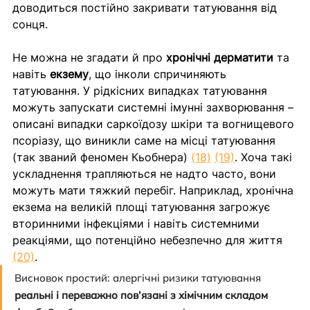
доводиться постійно закривати татуювання від 
сонця. 
Не можна не згадати й про 
хронічні дерматити
 та 
навіть 
екзему
, що інколи спричиняють 
татуювання. У рідкісних випадках татуювання 
можуть запускати системні імунні захворювання – 
описані випадки саркоїдозу шкіри та вогнищевого 
псоріазу, що виникли саме на місці татуювання 
(так званий феномен Кьобнера) 
(18)
(19)
. Хоча такі 
ускладнення трапляються не надто часто, вони 
можуть мати тяжкий перебіг. Наприклад, хронічна 
екзема на великій площі татуювання загрожує 
вторинними інфекціями і навіть системними 
реакціями, що потенційно небезпечно для життя 
(20)
.
Висновок простий: алергічні ризики татуювання
реальні і переважно пов’язані з хімічним складом 