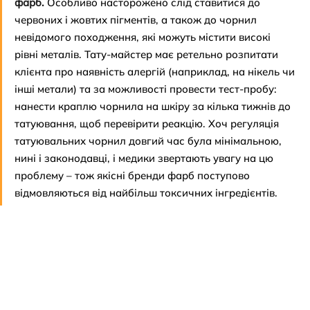
фарб.
 Особливо насторожено слід ставитися до 
червоних і жовтих пігментів, а також до чорнил 
невідомого походження, які можуть містити високі 
рівні металів. Тату-майстер має ретельно розпитати 
клієнта про наявність алергій (наприклад, на нікель чи 
інші метали) та за можливості провести тест-пробу: 
нанести краплю чорнила на шкіру за кілька тижнів до 
татуювання, щоб перевірити реакцію. Хоч регуляція 
татуювальних чорнил довгий час була мінімальною, 
нині і законодавці, і медики звертають увагу на цю 
проблему – тож якісні бренди фарб поступово 
відмовляються від найбільш токсичних інгредієнтів.