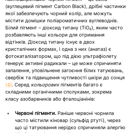
(вуглецевий пігмент Carbon Black), дрібні частинки 
якої забезпечують чорний колір, але можуть 
містити домішки поліароматичних вуглеводнів. 
Білий пігмент – діоксид титану (TiO₂), яким часто 
розбавляють інші кольори для отримання 
відтінків. Діоксид титану існує в двох 
кристалічних формах, і одна з них (анатаз) є 
фотокаталізатором, що під дією ультрафіолету 
генерує активні радикали – це може спричиняти 
запалення, уповільнене загоєння білих татуювань, 
свербіж та підвищення чутливості шкіри до сонця 
(4)
. Серед 
кольорових
 пігментів багато є 
складними органічними сполуками, зокрема 
класу азобарвників або фталоціанінів:
Червоні пігменти.
 Раніше червоні чорнила 
часто містили кіновар (сульфід ртуті), через 
що ці татуювання нерідко спричиняли алергію 