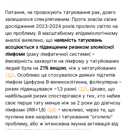
Питання, чи провокують татуювання рак, довго 
залишалося спекулятивним. Проте зовсім свіже 
дослідження 2023-2024 років пролило світло на 
цю проблему. В масштабному епідеміологічному 
аналізі виявлено, що 
наявність татуювань 
асоціюється з підвищеним ризиком злоякісної 
лімфоми
 (раку лімфатичної системи) – 
ймовірність захворіти на лімфому у татуйованих 
людей була на 
21% вищою
, ніж у нетатуйованих 
(32)
. Особливо це стосувалося деяких підтипів 
лімфом (дифузна В-великоклітинна, фолікулярна – 
ризик підвищувався ~1,3 рази) 
(33)
. Цікаво, що 
найбільший ризик спостерігався у тих, хто набив 
своє перше тату менше ніж за 2 роки до діагнозу 
лімфоми (IRR=1,8) 
(34)
 – можливо, через те, що 
пухлина вже назрівала і татуювання “оголило” 
проблему, або ж інтенсивна імунна активація від 