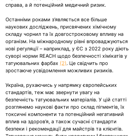
справа, а й потенційний медичний ризик. 
Останніми роками з’являється все більше 
наукових досліджень, присвячених хімічному 
складу чорнил та їх довгостроковому впливу на 
організм. На міжнародному рівні впроваджуються 
нові регуляції – наприклад, у ЄС з 2022 року діють 
суворі норми REACH щодо безпечності хімікатів у 
татуювальних фарбах 
(2)
. Це свідчить про 
зростаюче усвідомлення можливих ризиків. 
Україна, рухаючись у напрямку європейських 
стандартів, теж має звернути увагу на 
безпечність татуювальних матеріалів. У цій статті 
розглянемо наукові факти про склад пігментів, їх 
токсичні компоненти та потенційний негативний 
вплив на здоров’я, а також сучасні стандарти 
безпеки і рекомендації для майстрів та клієнтів. 