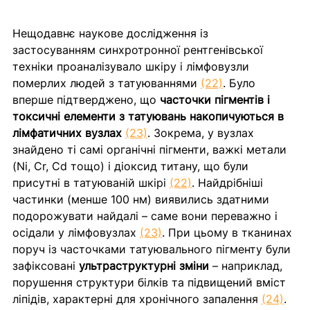
Нещодавнє наукове дослідження із 
застосуванням синхротронної рентгенівської 
техніки проаналізувало шкіру і лімфовузли 
померлих людей з татуюваннями 
(22)
. Було 
вперше підтверджено, що 
часточки пігментів і 
токсичні елементи з татуювань накопичуються в 
лімфатичних вузлах 
(23)
. Зокрема, у вузлах 
знайдено ті самі органічні пігменти, важкі метали 
(Ni, Cr, Cd тощо) і діоксид титану, що були 
присутні в татуюваній шкірі 
(22)
. Найдрібніші 
частинки (менше 100 нм) виявились здатними 
подорожувати найдалі – саме вони переважно і 
осідали у лімфовузлах 
(23)
. При цьому в тканинах 
поруч із часточками татуювального пігменту були 
зафіксовані 
ультраструктурні зміни
 – наприклад, 
порушення структури білків та підвищений вміст 
ліпідів, характерні для хронічного запалення 
(24)
. 