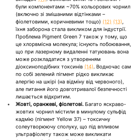
були компонентами ~70% кольорових чорнил 
(включно зі змішаними відтінками – 
фіолетовими, коричневими тощо) 
(12)
(13)
, 
їхня заборона стала викликом для індустрії. 
Проблема Pigment Green 7 також у тому, що 
це хлорвмісна молекула; існують побоювання, 
що при лазерному видаленні татуювань вона 
може розкладатися з утворенням 
діоксиноподібних токсинів 
(14)
. Водночас сам 
по собі зелений пігмент рідко викликає 
алергію на шкірі (на відміну від червоного), 
але питання його довготривалої безпечності 
лишається відкритим.
Жовті, оранжеві, фіолетові.
 Багато яскраво-
жовтих чорнил містили в минулому сульфід 
кадмію (пігмент Yellow 37) – токсичну 
солеутворюючу сполуку, що під впливом 
ультрафіолету також може викликати 