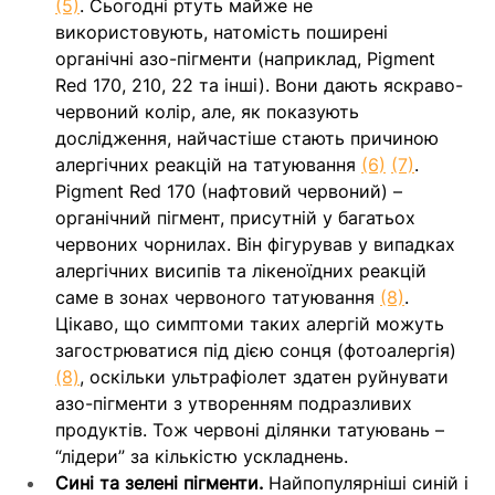
(5)
. Сьогодні ртуть майже не 
використовують, натомість поширені 
органічні азо-пігменти (наприклад, Pigment 
Red 170, 210, 22 та інші). Вони дають яскраво-
червоний колір, але, як показують 
дослідження, найчастіше стають причиною 
алергічних реакцій на татуювання 
(6)
(7)
. 
Pigment Red 170 (нафтовий червоний) – 
органічний пігмент, присутній у багатьох 
червоних чорнилах. Він фігурував у випадках 
алергічних висипів та лікеноїдних реакцій 
саме в зонах червоного татуювання 
(8)
. 
Цікаво, що симптоми таких алергій можуть 
загострюватися під дією сонця (фотоалергія) 
(8)
, оскільки ультрафіолет здатен руйнувати 
азо-пігменти з утворенням подразливих 
продуктів. Тож червоні ділянки татуювань – 
“лідери” за кількістю ускладнень.
Сині та зелені пігменти.
 Найпопулярніші синій і 