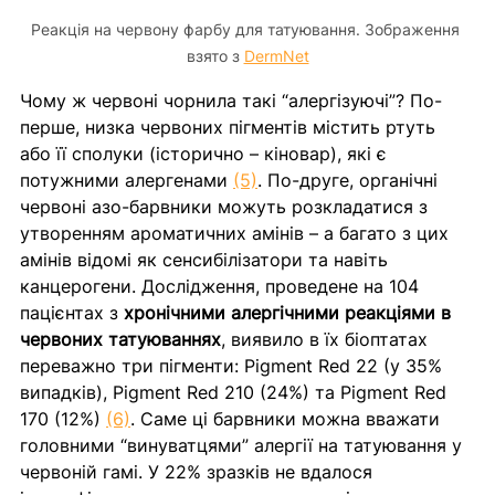
Реакція на червону фарбу для татуювання. Зображення 
взято з 
DermNet
Чому ж червоні чорнила такі “алергізуючі”? По-
перше, низка червоних пігментів містить ртуть 
або її сполуки (історично – кіновар), які є 
потужними алергенами 
(5)
. По-друге, органічні 
червоні азо-барвники можуть розкладатися з 
утворенням ароматичних амінів – а багато з цих 
амінів відомі як сенсибілізатори та навіть 
канцерогени. Дослідження, проведене на 104 
пацієнтах з 
хронічними алергічними реакціями в 
червоних татуюваннях
, виявило в їх біоптатах 
переважно три пігменти: Pigment Red 22 (у 35% 
випадків), Pigment Red 210 (24%) та Pigment Red 
170 (12%) 
(6)
. Саме ці барвники можна вважати 
головними “винуватцями” алергії на татуювання у 
червоній гамі. У 22% зразків не вдалося 