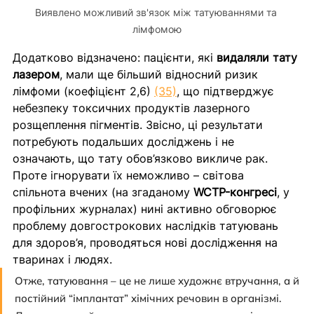
Виявлено можливий зв'язок між татуюваннями та 
лімфомою
Додатково відзначено: пацієнти, які 
видаляли тату 
лазером
, мали ще більший відносний ризик 
лімфоми (коефіцієнт 2,6) 
(35)
, що підтверджує 
небезпеку токсичних продуктів лазерного 
розщеплення пігментів. Звісно, ці результати 
потребують подальших досліджень і не 
означають, що тату обов’язково викличе рак. 
Проте ігнорувати їх неможливо – світова 
спільнота вчених (на згаданому 
WCTP-конгресі
, у 
профільних журналах) нині активно обговорює 
проблему довгострокових наслідків татуювань 
для здоров’я, проводяться нові дослідження на 
тваринах і людях.
Отже, татуювання – це не лише художнє втручання, а й 
постійний “імплантат” хімічних речовин в організмі. 