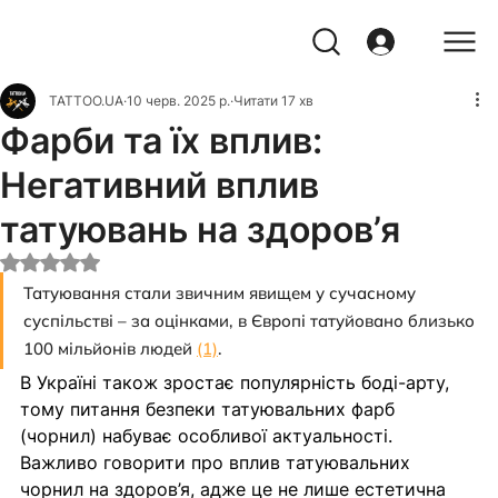
TATTOO.UA
10 черв. 2025 р.
Читати 17 хв
Фарби та їх вплив:
Негативний вплив
татуювань на здоров’я
Оцінка: NaN з 5 зірок.
Татуювання стали звичним явищем у сучасному 
суспільстві – за оцінками, в Європі татуйовано близько 
100 мільйонів людей 
(1)
. 
В Україні також зростає популярність боді-арту, 
тому питання безпеки татуювальних фарб 
(чорнил) набуває особливої актуальності. 
Важливо говорити про вплив татуювальних 
чорнил на здоров’я, адже це не лише естетична 