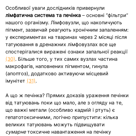
Особливої уваги дослідників привернули 
лімфатична система та печінка
 – основні “фільтри” 
нашого організму. Лімфовузли, що накопичують 
пігмент, зазвичай реагують хронічним запаленням: 
у експериментах на тваринах через 2 місяці після 
татуювання в дренажних лімфовузлах все ще 
спостерігалися виражені ознаки запальної реакції 
(30)
. Більше того, у тих самих вузлах частина 
макрофагів, наповнених пігментом, гинула 
(апоптоз), додатково активуючи місцевий 
імунітет 
(31)
. 
А що ж печінка? Прямих доказів ураження печінки 
від татуювань поки що мало, але з огляду на те, 
що важкі метали (особливо кадмій і ртуть) є 
гепатотоксичними, логічно припустити: кілька 
великих татуювань можуть підвищувати 
сумарне
 токсичне навантаження на печінку 