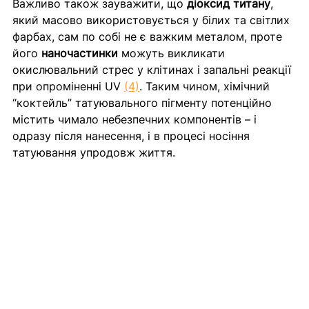
Важливо також зауважити, що 
діоксид титану
, 
який масово використовується у білих та світлих 
фарбах, сам по собі не є важким металом, проте 
його 
наночастинки
 можуть викликати 
окислювальний стрес у клітинах і запальні реакції 
при опроміненні UV 
(4)
. Таким чином, хімічний 
“коктейль” татуювального пігменту потенційно 
містить чимало небезпечних компонентів – і 
одразу після нанесення, і в процесі носіння 
татуювання упродовж життя.