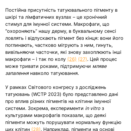
Постійна присутність татуювального пігменту в 
шкірі та лімфатичних вузлах – це хронічний 
стимул для імунної системи. Макрофаги, що 
“охороняють” нашу дерму, в буквальному сенсі 
ловлять і відпускають пігмент без кінця: вони його 
поглинають, частково мігрують з ним, гинуть, 
вивільняючи часточки, які знову захоплюють інші 
макрофаги – і так по колу 
(26)
(27)
. Цей процес 
може тривати роками, підтримуючи 
мляве 
запалення
 навколо татуювання. 
У рамках Світового конгресу з досліджень 
татуювань (WCTP 2023) було представлено дані 
про вплив різних пігментів на клітини імунної 
системи. Зокрема, експерименти 
in vitro
 з 
культурами макрофагів показали, що деякі 
пігменти можуть порушувати нормальну функцію 
цих клітин 
(28)
. Наприклад, пігменти на основі 