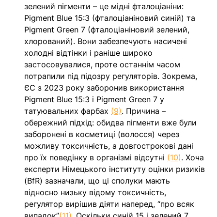
зелений пігменти – це мідні фталоціаніни: 
Pigment Blue 15:3 (фталоціаніновий синій) та 
Pigment Green 7 (фталоціаніновий зелений, 
хлорований). Вони забезпечують насичені 
холодні відтінки і раніше широко 
застосовувалися, проте останнім часом 
потрапили під підозру регуляторів. Зокрема, 
ЄС з 2023 року заборонив використання 
Pigment Blue 15:3 і Pigment Green 7 у 
татуювальних фарбах 
(9)
. Причина – 
обережний підхід: обидва пігменти вже були 
заборонені в косметиці (волосся) через 
можливу токсичність, а довгострокові дані 
про їх поведінку в організмі відсутні 
(10)
. Хоча 
експерти Німецького інституту оцінки ризиків 
(BfR) зазначали, що ці сполуки мають 
відносно низьку відому токсичність, 
регулятор вирішив діяти наперед, “про всяк 
випадок”
(11)
. Оскільки синій 15 і зелений 7 