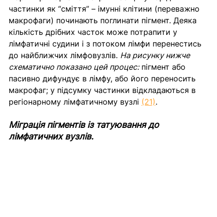
частинки як “сміття” – імунні клітини (переважно 
макрофаги) починають поглинати пігмент. Деяка 
кількість дрібних часток може потрапити у 
лімфатичні судини і з потоком лімфи перенестись 
до найближчих лімфовузлів. 
На рисунку нижче 
схематично показано цей процес:
 пігмент або 
пасивно дифундує в лімфу, або його переносить 
макрофаг; у підсумку частинки відкладаються в 
регіонарному лімфатичному вузлі 
(21)
.
Міграція пігментів із татуювання до 
лімфатичних вузлів.