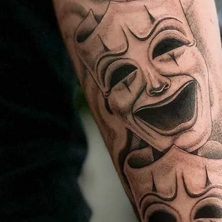
TATTOO.UA
15 вер. 2025 р.
Читати 4 хв
ТАТУ ІДЕЇ
Тату Покемон: магія дитинства, що оживає
на шкірі
Тату Покемон — це не просто малюнок на шкірі. Це місток у часи
коли життя було простішим і щирішим, коли фантазія творила див