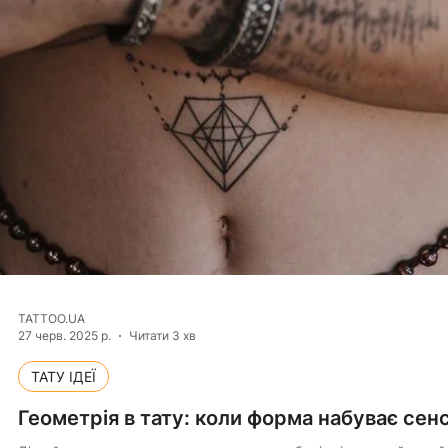
TATTOO.UA
6 серп. 2025 р.
Читати 3 хв
ТАТУ ІДЕЇ
Тату браслет: символ сили, прикраса душі