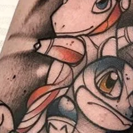
TATTOO.UA
8 жовт. 2025 р.
Читати 4 хв
ТАТУ ІДЕЇ
Тату павук: значення, ідеї та особливості
нанесення
Тату павук — це не просто зображення комахи, а символ сили,
терпіння та трансформації. Дізнайтеся про значення,
найпопулярніші місця для нанесення та ідеї для чоловіків і жінок.
Вибір стилю: реалістичний, мінімалістичний, блекворк та багато
іншого!