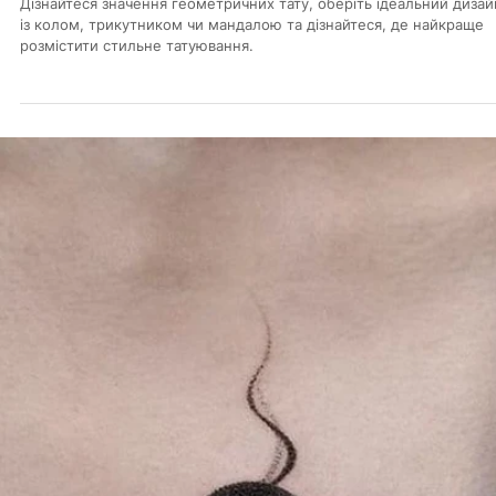
історія на шкірі
Тату браслет — це не просто візерунок навколо руки. Це вибір. 
внутрішній голос, що звучить крізь візуальну форму. Це спогад,
обіцянка, мрія чи заява світу.