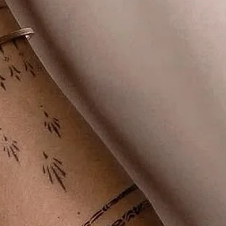
TATTOO.UA
23 серп. 2025 р.
Читати 5 хв
ТАТУ НА ТІЛІ
Жіночі тату на стопі: цікаві факти і сучасні
тренди
Жіночі тату на стопі — це не просто прикраса, це невидимий
щоденник, у якому зашифровані почуття, спогади та мрії.