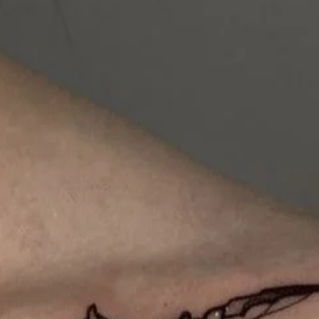
Жіночий тату-рукав: мистецтво, що
говорить без слів
Тату-рукав — це не просто велике татуювання, а повноцінне
художнє полотно на тілі. Останніми роками саме жіночі тату-рук
набирають дедалі більшої популярності: від витончених
флористичних композицій до сміливих графічних сюжетів.