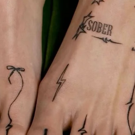
TATTOO.UA
29 серп. 2025 р.
Читати 4 хв
ТАТУ ІДЕЇ
Театральні маски в тату: історія, символік
та значення
Театральні маски в тату особливо популярні серед тих, хто прагн
підкреслити багатогранність власної особистості, показати
внутрішню боротьбу або, навпаки, уміння приймати життя з усіма
його радощами та випробуваннями.