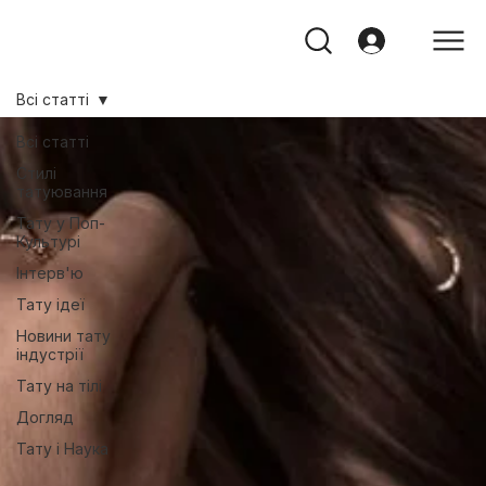
Всі статті
Всі статті
Стилі
татуювання
Тату у Поп-
Культурі
Інтерв'ю
Тату ідеї
Новини тату
індустрії
Тату на тілі
Догляд
Тату і Наука