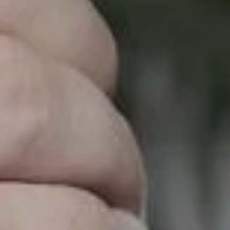
Дізнайтеся, що означають ці образи та як обрати своє міфічне тат