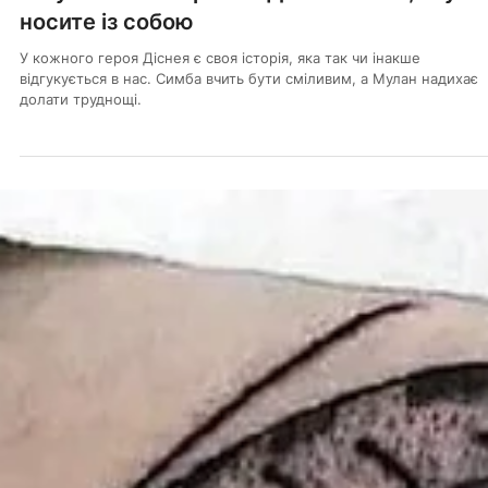
TATTOO.UA
22 січ. 2025 р.
Читати 3 хв
ТАТУ ІДЕЇ
Татуювання з героями Діснея: магія, яку ви
носите із собою
У кожного героя Діснея є своя історія, яка так чи інакше
відгукується в нас. Симба вчить бути сміливим, а Мулан надихає