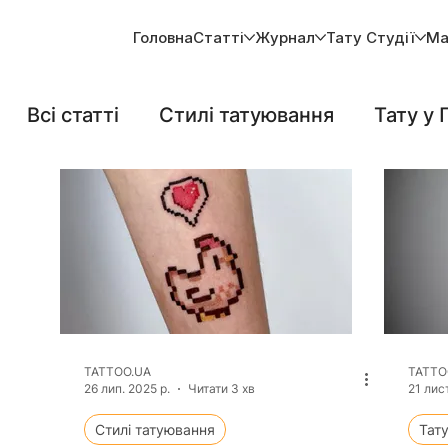
Головна
Статті
Журнал
Тату Студії
Ма
Всі статті
Стилі татуювання
Тату у 
Новини тату індустрії
Тату на тілі
TATTOO.UA
TATTO
26 лип. 2025 р.
Читати 3 хв
21 лист
Стилі татуювання
Тату