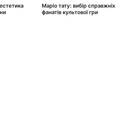
 естетика
Маріо тату: вибір справжніх
ини
фанатів культової гри