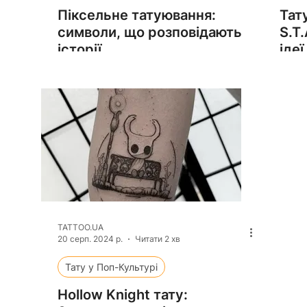
Піксельне татуювання:
Тат
символи, що розповідають
S.T.
історії
ідеї
TATTOO.UA
20 серп. 2024 р.
Читати 2 хв
Тату у Поп-Культурі
Hollow Knight тату: