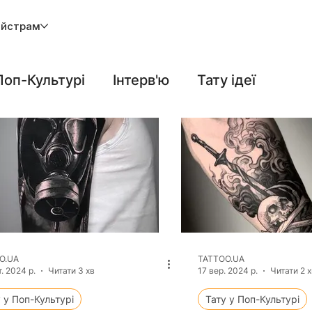
йстрам
Поп-Культурі
Інтерв'ю
Тату ідеї
Догляд
Тату і Наука
O.UA
TATTOO.UA
. 2024 р.
Читати 3 хв
17 вер. 2024 р.
Читати 2 х
 у Поп-Культурі
Тату у Поп-Культурі