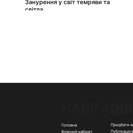
Занурення у світ темряви та
світла
ЖУ
НАВІГАЦІЯ
Придбати 
Головна
Публікація 
Власний кабінет