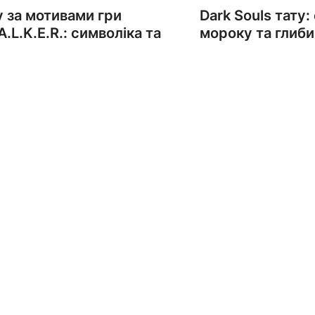
у за мотивами гри
Dark Souls тату:
A.L.K.E.R.: символіка та
мороку та глиб