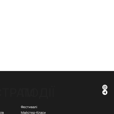
СТРАМ
ПОДІЇ
Фестивалі
рів
Майстер-Класи