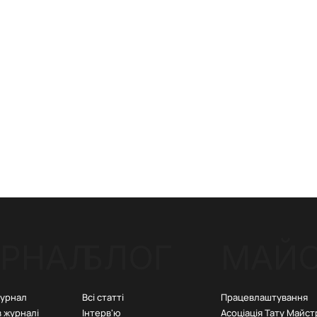
РНАЛ
БЛОГ
МАЙ
Всі статті
Працевлаштування
журнал
Інтерв'ю
Асоціація Тату Майст
в журналі